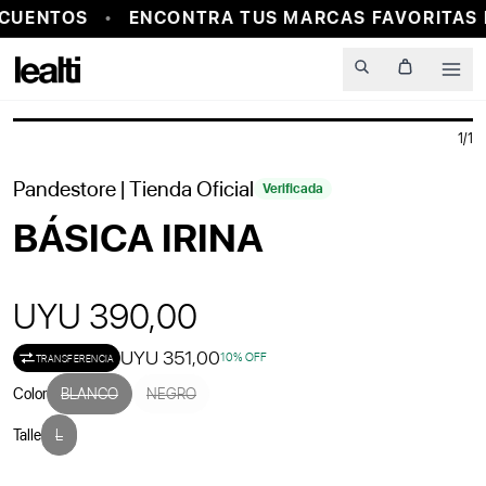
CUENTOS
ENCONTRA TUS MARCAS FAVORITAS E
PROBADOR VIRTUAL
Men
1
/
1
Pandestore
| Tienda Oficial
Verificada
BÁSICA IRINA
UYU 390,00
UYU 351,00
10
% OFF
TRANSFERENCIA
Color
BLANCO
NEGRO
Talle
L