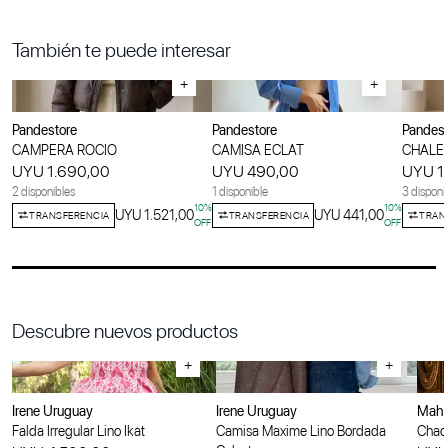
También te puede interesar
+
+
Pandestore
Pandestore
Pandest
CAMPERA ROCIO
CAMISA ECLAT
CHALE
UYU 1.690,00
UYU 490,00
UYU 1
2 disponibles
1 disponible
3 disponi
10
%
10
%
UYU 1.521,00
UYU 441,00
TRANSFERENCIA
TRANSFERENCIA
TRAN
OFF
OFF
Descubre nuevos productos
+
+
Irene Uruguay
Irene Uruguay
Maha
Falda Irregular Lino Ikat
Camisa Maxime Lino Bordada
Chaqu