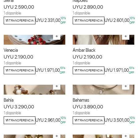
Siena
Napoles
UYU 2.590,00
UYU 2.890,00
1 disponible
1 disponible
10
%
10
%
UYU 2.331,00
UYU 2.601,00
TRANSFERENCIA
TRANSFERENCIA
OFF
OFF
+
+
Venecia
Ámbar Black
UYU 2.190,00
UYU 2.190,00
1 disponible
1 disponible
10
%
10
%
UYU 1.971,00
UYU 1.971,00
TRANSFERENCIA
TRANSFERENCIA
OFF
OFF
+
+
Bahía
Bahamas
UYU 3.290,00
UYU 3.890,00
1 disponible
1 disponible
10
%
10
%
UYU 2.961,00
UYU 3.501,00
TRANSFERENCIA
TRANSFERENCIA
OFF
OFF
+
+