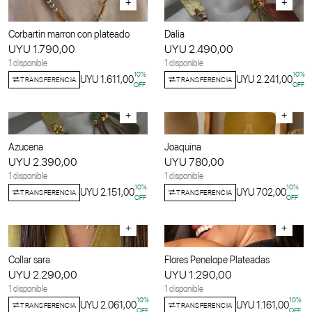
+
+
Corbartin marron con plateado
Dalia
UYU 1.790,00
UYU 2.490,00
1 disponible
1 disponible
10
%
10
%
UYU 1.611,00
UYU 2.241,00
TRANSFERENCIA
TRANSFERENCIA
OFF
OFF
+
+
Azucena
Joaquina
UYU 2.390,00
UYU 780,00
1 disponible
1 disponible
10
%
10
%
UYU 2.151,00
UYU 702,00
TRANSFERENCIA
TRANSFERENCIA
OFF
OFF
+
+
Collar sara
Flores Penelope Plateadas
UYU 2.290,00
UYU 1.290,00
1 disponible
1 disponible
10
%
10
%
UYU 2.061,00
UYU 1.161,00
TRANSFERENCIA
TRANSFERENCIA
OFF
OFF