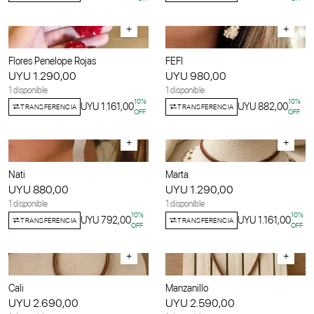
+
+
Flores Penelope Rojas
FEFI
UYU 1.290,00
UYU 980,00
1 disponible
1 disponible
10
%
10
%
UYU 1.161,00
UYU 882,00
TRANSFERENCIA
TRANSFERENCIA
OFF
OFF
+
+
Nati
Marta
UYU 880,00
UYU 1.290,00
1 disponible
1 disponible
10
%
10
%
UYU 792,00
UYU 1.161,00
TRANSFERENCIA
TRANSFERENCIA
OFF
OFF
+
+
Cali
Manzanillo
UYU 2.690,00
UYU 2.590,00