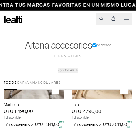
A TUS MARCAS FAVORITAS EN UN MISMO LUGAR
Men
Aitana accesorios
Verificada
TIENDA OFICIAL
COMPARTIR
TODOS
CARAVANAS
COLLARES
+
+
Marbella
Lula
UYU 1.490,00
UYU 2.790,00
1 disponible
1 disponible
10
%
10
%
UYU 1.341,00
UYU 2.511,00
TRANSFERENCIA
TRANSFERENCIA
OFF
OFF