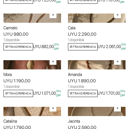
UYU 1.251,00
UYU 1.161,00
OFF
OFF
+
+
Carmelo
Cala
UYU 980,00
UYU 2.290,00
1 disponible
1 disponible
10
%
10
%
UYU 882,00
UYU 2.061,00
TRANSFERENCIA
TRANSFERENCIA
OFF
OFF
+
+
Mora
Amanda
UYU 1.190,00
UYU 1.890,00
1 disponible
1 disponible
10
%
10
%
UYU 1.071,00
UYU 1.701,00
TRANSFERENCIA
TRANSFERENCIA
OFF
OFF
+
+
Catalina
Jacinta
UYU 1.790,00
UYU 2.590,00