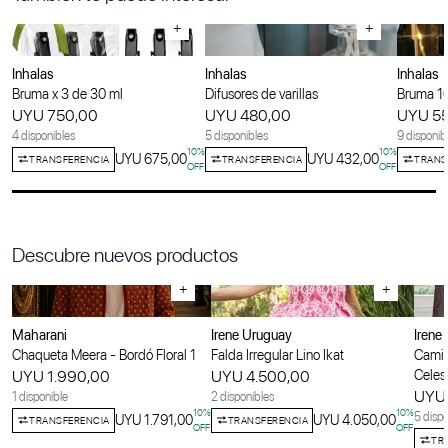
+
+
Inhalas
Inhalas
Inhalas
Bruma x 3 de 30 ml
Difusores de varillas
Bruma 1
UYU 750,00
UYU 480,00
UYU 5
4 disponibles
5 disponibles
9 disponib
10
%
10
%
UYU 675,00
UYU 432,00
TRANSFERENCIA
TRANSFERENCIA
TRANS
OFF
OFF
Descubre nuevos productos
+
+
Maharani
Irene Uruguay
Irene
Chaqueta Meera - Bordó Floral 1
Falda Irregular Lino Ikat
Camis
UYU 1.990,00
UYU 4.500,00
Celes
UYU 
1 disponible
2 disponibles
10
%
10
%
5 dispo
UYU 1.791,00
UYU 4.050,00
TRANSFERENCIA
TRANSFERENCIA
OFF
OFF
TR