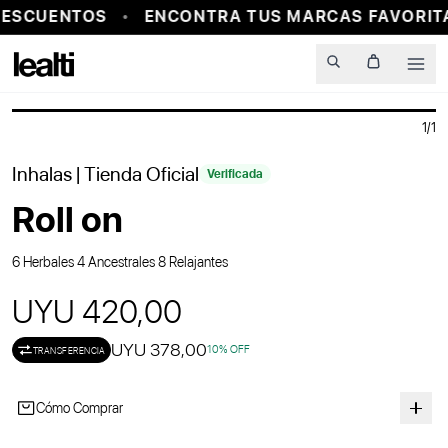
ESCUENTOS
ENCONTRA TUS MARCAS FAVORITA
PROBADOR VIRTUAL
Men
1
/
1
Inhalas
| Tienda Oficial
Verificada
Roll on
6 Herbales 4 Ancestrales 8 Relajantes
UYU 420,00
UYU 378,00
10
% OFF
TRANSFERENCIA
Cómo Comprar