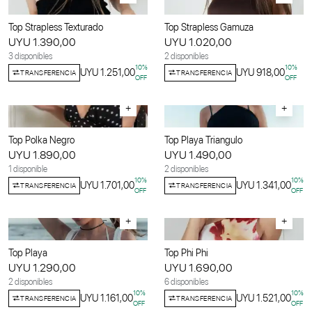
Top Strapless Texturado
Top Strapless Gamuza
UYU 1.390,00
UYU 1.020,00
3 disponibles
2 disponibles
10
%
10
%
UYU 1.251,00
UYU 918,00
TRANSFERENCIA
TRANSFERENCIA
OFF
OFF
+
+
Top Polka Negro
Top Playa Triangulo
UYU 1.890,00
UYU 1.490,00
1 disponible
2 disponibles
10
%
10
%
UYU 1.701,00
UYU 1.341,00
TRANSFERENCIA
TRANSFERENCIA
OFF
OFF
+
+
Top Playa
Top Phi Phi
UYU 1.290,00
UYU 1.690,00
2 disponibles
6 disponibles
10
%
10
%
UYU 1.161,00
UYU 1.521,00
TRANSFERENCIA
TRANSFERENCIA
OFF
OFF