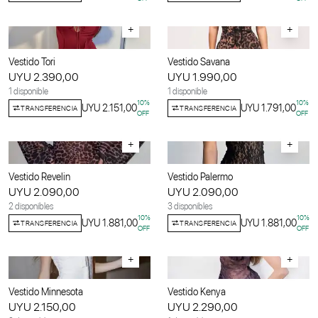
+
+
Vestido Tori
Vestido Savana
UYU 2.390,00
UYU 1.990,00
1 disponible
1 disponible
10
%
10
%
UYU 2.151,00
UYU 1.791,00
TRANSFERENCIA
TRANSFERENCIA
OFF
OFF
+
+
Vestido Revelin
Vestido Palermo
UYU 2.090,00
UYU 2.090,00
2 disponibles
3 disponibles
10
%
10
%
UYU 1.881,00
UYU 1.881,00
TRANSFERENCIA
TRANSFERENCIA
OFF
OFF
+
+
Vestido Minnesota
Vestido Kenya
UYU 2.150,00
UYU 2.290,00