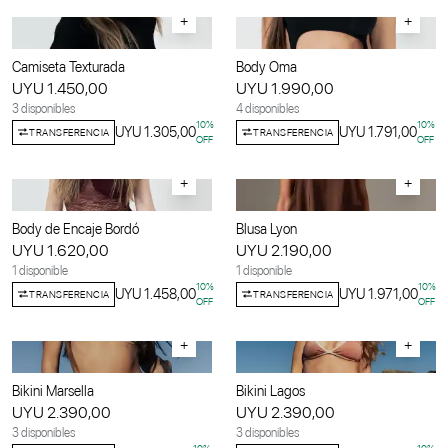
+
+
Camiseta Texturada
Body Oma
UYU 1.450,00
UYU 1.990,00
3 disponibles
4 disponibles
10
%
10
%
UYU 1.305,00
UYU 1.791,00
TRANSFERENCIA
TRANSFERENCIA
OFF
OFF
+
+
Body de Encaje Bordó
Blusa Lyon
UYU 1.620,00
UYU 2.190,00
1 disponible
1 disponible
10
%
10
%
UYU 1.458,00
UYU 1.971,00
TRANSFERENCIA
TRANSFERENCIA
OFF
OFF
+
+
Bikini Marsella
Bikini Lagos
UYU 2.390,00
UYU 2.390,00
3 disponibles
3 disponibles