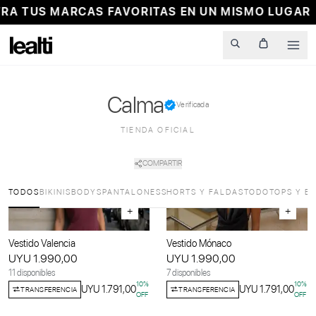
TUS MARCAS FAVORITAS EN UN MISMO LUGAR
Men
Calma
Verificada
TIENDA OFICIAL
COMPARTIR
TODOS
BIKINIS
BODYS
PANTALONES
SHORTS Y FALDAS
TODO
TOPS Y B
+
+
Vestido Valencia
Vestido Mónaco
UYU 1.990,00
UYU 1.990,00
11 disponibles
7 disponibles
10
%
10
%
UYU 1.791,00
UYU 1.791,00
TRANSFERENCIA
TRANSFERENCIA
OFF
OFF