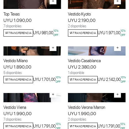
+
+
Top Texas
Vestido Kyoto
UYU 1.090,00
UYU 2.190,00
7 disponibles
2 disponibles
10
%
10
%
UYU 981,00
UYU 1.971,00
TRANSFERENCIA
TRANSFERENCIA
OFF
OFF
+
+
Vestido Milano
Vestido Casablanca
UYU 1.890,00
UYU 2.380,00
5 disponibles
1 disponible
10
%
10
%
UYU 1.701,00
UYU 2.142,00
TRANSFERENCIA
TRANSFERENCIA
OFF
OFF
+
+
Vestido Viena
Vestido Verona Marron
UYU 1.990,00
UYU 1.990,00
7 disponibles
2 disponibles
10
%
10
%
UYU 1.791,00
UYU 1.791,00
TRANSFERENCIA
TRANSFERENCIA
OFF
OFF