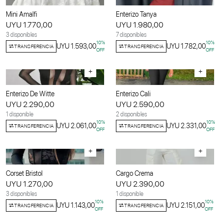
Mini Amalfi
Enterizo Tanya
UYU 1.770,00
UYU 1.980,00
3 disponibles
7 disponibles
10
%
10
%
UYU 1.593,00
UYU 1.782,00
TRANSFERENCIA
TRANSFERENCIA
OFF
OFF
+
+
Enterizo De Witte
Enterizo Cali
UYU 2.290,00
UYU 2.590,00
1 disponible
2 disponibles
10
%
10
%
UYU 2.061,00
UYU 2.331,00
TRANSFERENCIA
TRANSFERENCIA
OFF
OFF
+
+
Corset Bristol
Cargo Crema
UYU 1.270,00
UYU 2.390,00
3 disponibles
1 disponible
10
%
10
%
UYU 1.143,00
UYU 2.151,00
TRANSFERENCIA
TRANSFERENCIA
OFF
OFF