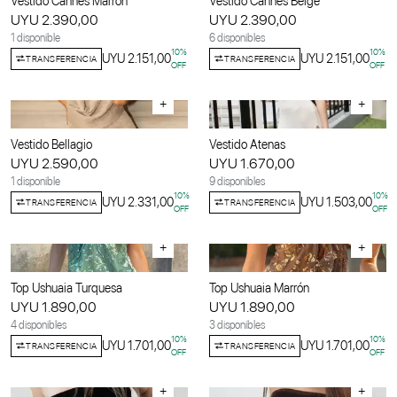
Vestido Cannes Marrón
Vestido Cannes Beige
UYU 2.390,00
UYU 2.390,00
1 disponible
6 disponibles
10
%
10
%
UYU 2.151,00
UYU 2.151,00
TRANSFERENCIA
TRANSFERENCIA
OFF
OFF
+
+
Vestido Bellagio
Vestido Atenas
UYU 2.590,00
UYU 1.670,00
1 disponible
9 disponibles
10
%
10
%
UYU 2.331,00
UYU 1.503,00
TRANSFERENCIA
TRANSFERENCIA
OFF
OFF
+
+
Top Ushuaia Turquesa
Top Ushuaia Marrón
UYU 1.890,00
UYU 1.890,00
4 disponibles
3 disponibles
10
%
10
%
UYU 1.701,00
UYU 1.701,00
TRANSFERENCIA
TRANSFERENCIA
OFF
OFF
+
+