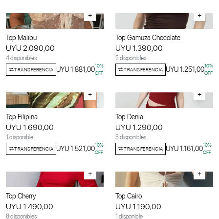
+
+
Top Malibu
Top Gamuza Chocolate
UYU 2.090,00
UYU 1.390,00
4 disponibles
2 disponibles
10
%
10
%
UYU 1.881,00
UYU 1.251,00
TRANSFERENCIA
TRANSFERENCIA
OFF
OFF
+
+
Top Filipina
Top Denia
UYU 1.690,00
UYU 1.290,00
1 disponible
3 disponibles
10
%
10
%
UYU 1.521,00
UYU 1.161,00
TRANSFERENCIA
TRANSFERENCIA
OFF
OFF
+
+
Top Cherry
Top Cairo
UYU 1.490,00
UYU 1.190,00
8 disponibles
1 disponible