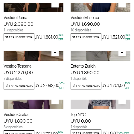
+
+
Vestido Roma
Vestido Mallorca
UYU 2.090,00
UYU 1.690,00
11 disponibles
10 disponibles
10
%
10
%
UYU 1.881,00
UYU 1.521,00
TRANSFERENCIA
TRANSFERENCIA
OFF
OFF
+
+
Vestido Toscana
Enterito Zurich
UYU 2.270,00
UYU 1.890,00
7 disponibles
1 disponible
10
%
10
%
UYU 2.043,00
UYU 1.701,00
TRANSFERENCIA
TRANSFERENCIA
OFF
OFF
+
+
Vestido Osaka
Top NYC
UYU 1.890,00
UYU 0,00
3 disponibles
1 disponible
10
%
UYU 0,00
TRANSFERENCIA
10
% OFF
TRANSFERENCIA