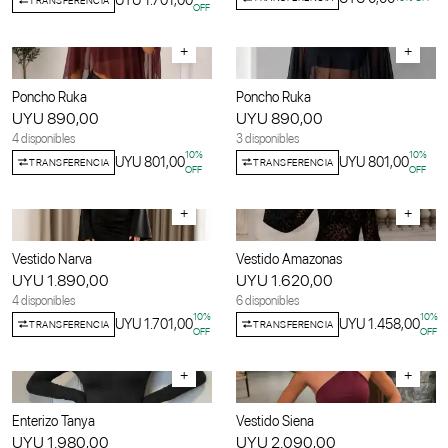
UYU 1.701,00
OFF
+
+
Poncho Ruka
Poncho Ruka
UYU 890,00
UYU 890,00
4 disponibles
3 disponibles
10
%
10
%
UYU 801,00
UYU 801,00
TRANSFERENCIA
TRANSFERENCIA
OFF
OFF
+
+
Vestido Narva
Vestido Amazonas
UYU 1.890,00
UYU 1.620,00
4 disponibles
6 disponibles
10
%
10
%
UYU 1.701,00
UYU 1.458,00
TRANSFERENCIA
TRANSFERENCIA
OFF
OFF
+
+
Enterizo Tanya
Vestido Siena
UYU 1.980,00
UYU 2.090,00