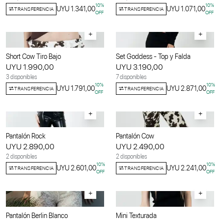
10
%
10
%
UYU 1.341,00
UYU 1.071,00
TRANSFERENCIA
TRANSFERENCIA
OFF
OFF
+
+
Short Cow Tiro Bajo
Set Goddess - Top y Falda
UYU 1.990,00
UYU 3.190,00
3 disponibles
7 disponibles
10
%
10
%
UYU 1.791,00
UYU 2.871,00
TRANSFERENCIA
TRANSFERENCIA
OFF
OFF
+
+
Pantalón Rock
Pantalón Cow
UYU 2.890,00
UYU 2.490,00
2 disponibles
2 disponibles
10
%
10
%
UYU 2.601,00
UYU 2.241,00
TRANSFERENCIA
TRANSFERENCIA
OFF
OFF
+
+
Pantalón Berlin Blanco
Mini Texturada