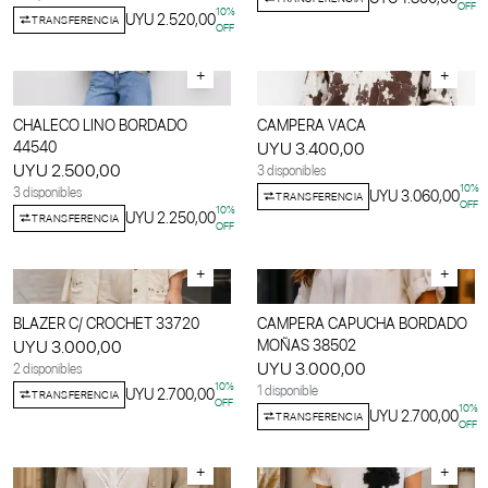
OFF
10
%
UYU 2.520,00
TRANSFERENCIA
OFF
+
+
CHALECO LINO BORDADO
CAMPERA VACA
44540
UYU 3.400,00
UYU 2.500,00
3 disponibles
10
%
3 disponibles
UYU 3.060,00
TRANSFERENCIA
OFF
10
%
UYU 2.250,00
TRANSFERENCIA
OFF
+
+
BLAZER C/ CROCHET 33720
CAMPERA CAPUCHA BORDADO
UYU 3.000,00
MOÑAS 38502
UYU 3.000,00
2 disponibles
10
%
1 disponible
UYU 2.700,00
TRANSFERENCIA
OFF
10
%
UYU 2.700,00
TRANSFERENCIA
OFF
+
+