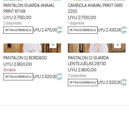
PANTALON GUARDA ANIMAL
CAMISOLA ANIMAL PRINT GRIS
PRINT 61149
2202
UYU 2.750,00
UYU 2.700,00
2 disponibles
1 disponible
10
%
10
%
UYU 2.475,00
UYU 2.430,00
TRANSFERENCIA
TRANSFERENCIA
OFF
OFF
+
+
PANTALON C/ BORDADO
PANTALON C/ GUARDA
UYU 2.800,00
LENTEJUELAS 29730
UYU 2.800,00
Sin stock
10
%
2 disponibles
UYU 2.520,00
TRANSFERENCIA
OFF
10
%
UYU 2.520,00
TRANSFERENCIA
OFF