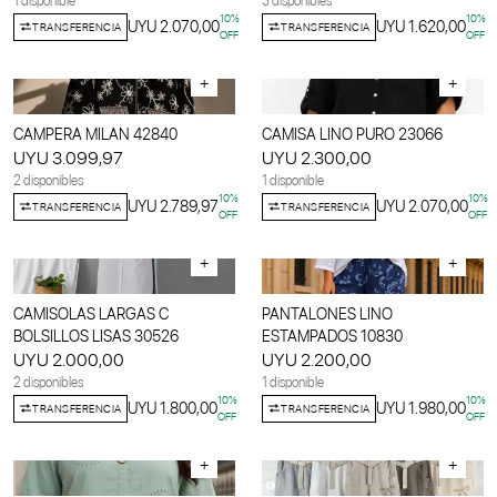
1 disponible
3 disponibles
10
%
10
%
UYU 2.070,00
UYU 1.620,00
TRANSFERENCIA
TRANSFERENCIA
OFF
OFF
+
+
CAMPERA MILAN 42840
CAMISA LINO PURO 23066
UYU 3.099,97
UYU 2.300,00
2 disponibles
1 disponible
10
%
10
%
UYU 2.789,97
UYU 2.070,00
TRANSFERENCIA
TRANSFERENCIA
OFF
OFF
+
+
CAMISOLAS LARGAS C
PANTALONES LINO
BOLSILLOS LISAS 30526
ESTAMPADOS 10830
UYU 2.000,00
UYU 2.200,00
2 disponibles
1 disponible
10
%
10
%
UYU 1.800,00
UYU 1.980,00
TRANSFERENCIA
TRANSFERENCIA
OFF
OFF
+
+