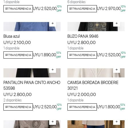
1 disponible
6 disponibles
10
%
10
%
UYU 2.520,00
UYU 2.970,00
TRANSFERENCIA
TRANSFERENCIA
OFF
OFF
+
+
Blusa azul
BUZO PANA 9946
UYU 2.100,00
UYU 2.800,00
1 disponible
1 disponible
10
%
10
%
UYU 1.890,00
UYU 2.520,00
TRANSFERENCIA
TRANSFERENCIA
OFF
OFF
+
+
PANTALON PANA CINTO ANCHO
CAMISA BORDADA BRODERIE
53598
30121
UYU 2.800,00
UYU 2.000,00
2 disponibles
1 disponible
10
%
10
%
UYU 2.520,00
UYU 1.800,00
TRANSFERENCIA
TRANSFERENCIA
OFF
OFF
+
+