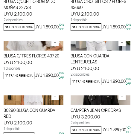
BLUSA C/CUELLO BORDADO
BLUSA C BOLSILLOS 2 FLORES
MOÑAS 22733
43660
UYU 2.100,00
UYU 2.100,00
2 disponibles
1 disponible
10
%
10
%
UYU 1.890,00
UYU 1.890,00
TRANSFERENCIA
TRANSFERENCIA
OFF
OFF
+
+
BLUSA C/ TRES FLORES 43720
BLUSA CON GUARDA
UYU 2.100,00
LENTEJUELAS
UYU 2.100,00
1 disponible
10
%
2 disponibles
UYU 1.890,00
TRANSFERENCIA
OFF
10
%
UYU 1.890,00
TRANSFERENCIA
OFF
+
+
30290 BLUSA CON GUARDA
CAMPERA JEAN C/PIEDRAS
RED
UYU 3.200,00
UYU 2.100,00
2 disponibles
10
%
1 disponible
UYU 2.880,00
TRANSFERENCIA
OFF
10
%