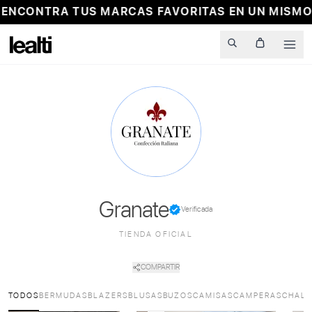
CONTRA TUS MARCAS FAVORITAS EN UN MISMO L
Men
Granate
Verificada
TIENDA OFICIAL
COMPARTIR
TODOS
BERMUDAS
BLAZERS
BLUSAS
BUZOS
CAMISAS
CAMPERAS
CHAL