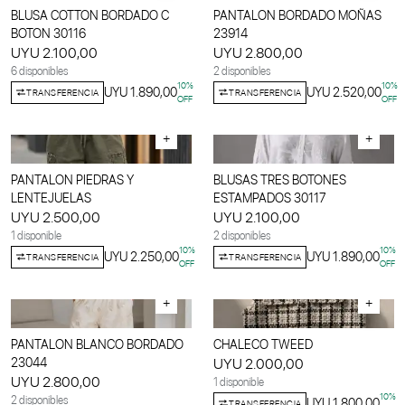
BLUSA COTTON BORDADO C
PANTALON BORDADO MOÑAS
BOTON 30116
23914
UYU 2.100,00
UYU 2.800,00
6 disponibles
2 disponibles
10
%
10
%
UYU 1.890,00
UYU 2.520,00
TRANSFERENCIA
TRANSFERENCIA
OFF
OFF
+
+
PANTALON PIEDRAS Y
BLUSAS TRES BOTONES
LENTEJUELAS
ESTAMPADOS 30117
UYU 2.500,00
UYU 2.100,00
1 disponible
2 disponibles
10
%
10
%
UYU 2.250,00
UYU 1.890,00
TRANSFERENCIA
TRANSFERENCIA
OFF
OFF
+
+
PANTALON BLANCO BORDADO
CHALECO TWEED
23044
UYU 2.000,00
UYU 2.800,00
1 disponible
10
%
2 disponibles
UYU 1.800,00
TRANSFERENCIA