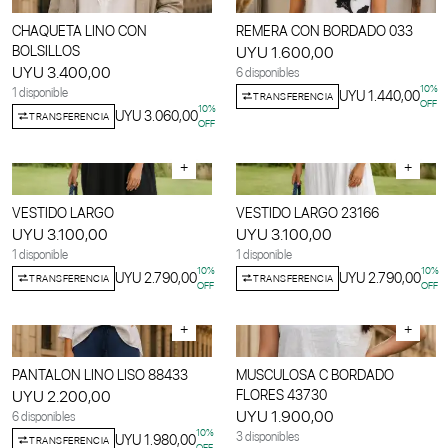
CHAQUETA LINO CON
REMERA CON BORDADO 033
BOLSILLOS
UYU 1.600,00
UYU 3.400,00
6 disponibles
10
%
1 disponible
UYU 1.440,00
TRANSFERENCIA
OFF
10
%
UYU 3.060,00
TRANSFERENCIA
OFF
+
+
VESTIDO LARGO
VESTIDO LARGO 23166
UYU 3.100,00
UYU 3.100,00
1 disponible
1 disponible
10
%
10
%
UYU 2.790,00
UYU 2.790,00
TRANSFERENCIA
TRANSFERENCIA
OFF
OFF
+
+
PANTALON LINO LISO 88433
MUSCULOSA C BORDADO
UYU 2.200,00
FLORES 43730
UYU 1.900,00
6 disponibles
10
%
3 disponibles
UYU 1.980,00
TRANSFERENCIA
OFF