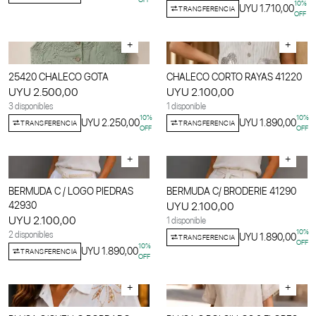
10
%
UYU 1.710,00
TRANSFERENCIA
OFF
+
+
25420 CHALECO GOTA
CHALECO CORTO RAYAS 41220
UYU 2.500,00
UYU 2.100,00
3 disponibles
1 disponible
10
%
10
%
UYU 2.250,00
UYU 1.890,00
TRANSFERENCIA
TRANSFERENCIA
OFF
OFF
+
+
BERMUDA C / LOGO PIEDRAS
BERMUDA C/ BRODERIE 41290
42930
UYU 2.100,00
UYU 2.100,00
1 disponible
10
%
2 disponibles
UYU 1.890,00
TRANSFERENCIA
OFF
10
%
UYU 1.890,00
TRANSFERENCIA
OFF
+
+