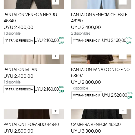
+
+
PANTALON VENECIA NEGRO
PANTALON VENECIA CELESTE
46340
46180
UYU 2.400,00
UYU 2.400,00
1 disponible
2 disponibles
10
%
10
%
UYU 2.160,00
UYU 2.160,00
TRANSFERENCIA
TRANSFERENCIA
OFF
OFF
+
+
PANTALON MILAN
PANTALON PANA C CINTO FINO
UYU 2.400,00
53597
UYU 2.800,00
1 disponible
10
%
1 disponible
UYU 2.160,00
TRANSFERENCIA
OFF
10
%
UYU 2.520,00
TRANSFERENCIA
OFF
+
+
PANTALON LEOPARDO 44940
CAMPERA VENECIA 46300
UYU 2.800,00
UYU 3.300,00