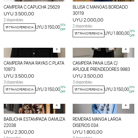
CAMPERA C CAPUCHA 25629
BLUSA C MANGAS BORDADO
UYU 3.500,00
30119
UYU 2.000,00
2 disponibles
10
%
2 disponibles
UYU 3.150,00
TRANSFERENCIA
OFF
10
%
UYU 1.800,00
TRANSFERENCIA
OFF
+
+
CAMPERA PANA RAYAS C PLATA
CAMPERA PANA LISA C/
10973
APLIQUE PRENDEDORES 9983
UYU 3.500,00
UYU 3.500,00
3 disponibles
3 disponibles
10
%
10
%
UYU 3.150,00
UYU 3.150,00
TRANSFERENCIA
TRANSFERENCIA
OFF
OFF
+
+
BABUCHA ESTAMPADA GAMUZA
REMERAS MANGA LARGA
22038
DISEÑOS 034
UYU 2.300,00
UYU 1.800,00