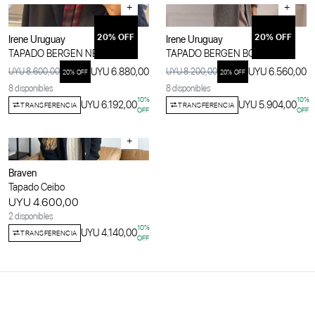
+
+
20
% OFF
20
% OFF
Irene Uruguay
Irene Uruguay
TAPADO BERGEN NEGRO
TAPADO BERGEN BOUCLÉ
UYU 6.880,00
UYU 6.560,00
UYU 8.600,00
UYU 8.200,00
20
% OFF
20
% OFF
8 disponibles
8 disponibles
10
%
10
%
UYU 6.192,00
UYU 5.904,00
TRANSFERENCIA
TRANSFERENCIA
OFF
OFF
+
Braven
Tapado Ceibo
UYU 4.600,00
2 disponibles
10
%
UYU 4.140,00
TRANSFERENCIA
OFF