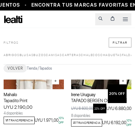
UENTOS
ENCONTRA TUS MARCAS FAVORITAS EN
Men
FILTROS
FILTRAR
ABRIGOS
BLUSAS
BUZOS
CAMISAS
CARTERAS
CHALECOS
CHAQUETAS
FALDA
VOLVER
Tienda
/
Tapados
+
+
20
% OFF
Mahalo
Irene Uruguay
Tapadito Print
TAPADO BERGEN CHOCOLATE
UYU 2.190,00
UYU 6.880,00
UYU 8.600,00
20
% OFF
4 disponibles
8 disponibles
10
%
UYU 1.971,00
TRANSFERENCIA
10
%
UYU 6.192,00
OFF
TRANSFERENCIA
OFF