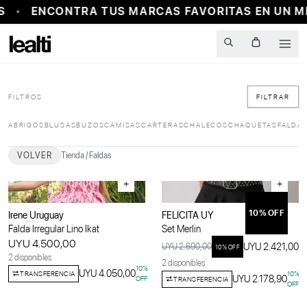
ENCONTRA TUS MARCAS FAVORITAS EN UN MI
Men
FILTROS
FILTRAR
ABRIGOS
BLUSAS
BUZOS
CAMISAS
CARTERAS
CHALECOS
CHAQUETAS
FALDA
VOLVER
Tienda
/
Faldas
+
+
10
% OFF
Irene Uruguay
FELICITA UY
Falda Irregular Lino Ikat
Set Merlin
UYU 4.500,00
UYU 2.421,00
UYU 2.690,00
10
% OFF
2 disponibles
2 disponibles
10
%
UYU 4.050,00
TRANSFERENCIA
10
%
UYU 2.178,90
OFF
TRANSFERENCIA
OFF