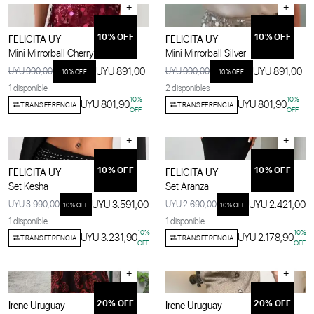
+
+
10
% OFF
10
% OFF
FELICITA UY
FELICITA UY
Mini Mirrorball Cherry
Mini Mirrorball Silver
UYU 891,00
UYU 891,00
UYU 990,00
UYU 990,00
10
% OFF
10
% OFF
1 disponible
2 disponibles
10
%
10
%
UYU 801,90
UYU 801,90
TRANSFERENCIA
TRANSFERENCIA
OFF
OFF
+
+
10
% OFF
10
% OFF
FELICITA UY
FELICITA UY
Set Kesha
Set Aranza
UYU 3.591,00
UYU 2.421,00
UYU 3.990,00
UYU 2.690,00
10
% OFF
10
% OFF
1 disponible
1 disponible
10
%
10
%
UYU 3.231,90
UYU 2.178,90
TRANSFERENCIA
TRANSFERENCIA
OFF
OFF
+
+
20
% OFF
20
% OFF
Irene Uruguay
Irene Uruguay