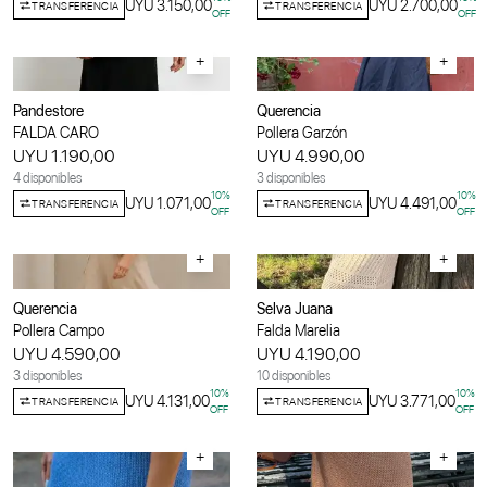
UYU 3.150,00
UYU 2.700,00
TRANSFERENCIA
TRANSFERENCIA
OFF
OFF
+
+
Pandestore
Querencia
FALDA CARO
Pollera Garzón
UYU 1.190,00
UYU 4.990,00
4 disponibles
3 disponibles
10
%
10
%
UYU 1.071,00
UYU 4.491,00
TRANSFERENCIA
TRANSFERENCIA
OFF
OFF
+
+
Querencia
Selva Juana
Pollera Campo
Falda Marelia
UYU 4.590,00
UYU 4.190,00
3 disponibles
10 disponibles
10
%
10
%
UYU 4.131,00
UYU 3.771,00
TRANSFERENCIA
TRANSFERENCIA
OFF
OFF
+
+