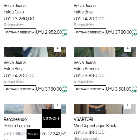
Selva Juana
Selva Juana
Falda Cielo
Falda Brisa
UYU 3.280,00
UYU 4.200,00
3 disponibles
6 disponibles
10
%
10
%
UYU 2.952,00
UYU 3.780,00
TRANSFERENCIA
TRANSFERENCIA
OFF
OFF
+
+
Selva Juana
Selva Juana
Falda Brisa
Falda Arenera
UYU 4.200,00
UYU 3.890,00
5 disponibles
5 disponibles
10
%
10
%
UYU 3.780,00
UYU 3.501,00
TRANSFERENCIA
TRANSFERENCIA
OFF
OFF
+
+
50
% OFF
Rancheando
VSARTORI
Pollera Lumiere
Mini Copenhague Black
UYU 3.490,00
UYU 2.242,50
UYU 4.485,00
50
% OFF
Stock disponible