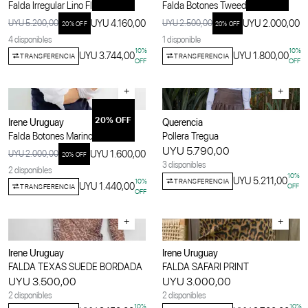
Falda Irregular Lino Flores
Falda Botones Tweed Espiga
UYU 4.160,00
UYU 2.000,00
UYU 5.200,00
UYU 2.500,00
20
% OFF
20
% OFF
4 disponibles
1 disponible
10
%
10
%
UYU 3.744,00
UYU 1.800,00
TRANSFERENCIA
TRANSFERENCIA
OFF
OFF
+
+
20
% OFF
Irene Uruguay
Querencia
Falda Botones Marino
Pollera Tregua
UYU 5.790,00
UYU 1.600,00
UYU 2.000,00
20
% OFF
3 disponibles
2 disponibles
10
%
UYU 5.211,00
TRANSFERENCIA
10
%
UYU 1.440,00
OFF
TRANSFERENCIA
OFF
+
+
Irene Uruguay
Irene Uruguay
FALDA TEXAS SUEDE BORDADA
FALDA SAFARI PRINT
UYU 3.500,00
UYU 3.000,00
2 disponibles
2 disponibles
10
%
10
%