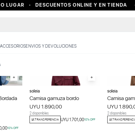
UGAR
DESCUENTOS ONLINE Y EN TIENDA
+25
ACCESORIOS
ENVIOS Y DEVOLUCIONES
s
+
+
soleia
soleia
Bordada
Camisa gamuza bordo
Camisa gam
UYU 1.890,00
UYU 1.890,
2 disponibles
2 disponibles
UYU 1.701,00
TRANSFERENCIA
10
% OFF
TRANSFERENCI
0,00
10
% OFF