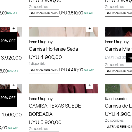
UYU 3.900,00
UYU 3.900
2 disponibles
2 disponibles
5,00
UYU 3.510,00
10
% OFF
TRANSFERENCIA
10
% OFF
TRANSFERENCI
+
+
20
% OFF
Irene Uruguay
Irene Uruguay
Camisa Hortense Seda
Camisa Mia 
UYU 4.900,00
 3.920,00
UYU 1.250,00
20
1 disponible
2 disponibles
UYU 4.410,00
TRANSFERENCIA
10
% OFF
8,00
10
% OFF
TRANSFERENCI
+
+
20
% OFF
Irene Uruguay
Rancheando
CAMISA TEXAS SUEDE
Camisa de L
BORDADA
UYU 4.900
 1.560,00
2 disponibles
UYU 5.900,00
TRANSFERENCI
4,00
10
% OFF
2 disponibles