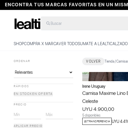
CONTRA TUS MARCAS FAVORITAS EN UN MISMO L
Buscar
SHOP
COMPRA X MARCA
VER TODO
SUMATE A LEALTI
CALZADO
ORDENAR
VOLVER
Tienda
/
Camisa
Irene Uruguay
RÁPIDOS
Camisa Maxime Lino 
EN STOCK
EN OFERTA
Celeste
PRECIO
UYU 4.900,00
5 disponibles
UYU 4.41
TRANSFERENCIA
APLICAR PRECIO