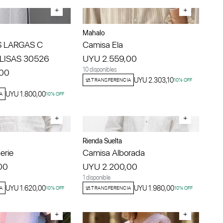
+
+
Mahalo
 LARGAS C
Camisa Ela
LISAS 30526
UYU 2.559,00
10 disponibles
,00
UYU 2.303,10
TRANSFERENCIA
10
% OFF
UYU 1.800,00
A
10
% OFF
+
+
Rienda Suelta
erie
Camisa Alborada
00
UYU 2.200,00
1 disponible
UYU 1.620,00
UYU 1.980,00
A
10
% OFF
TRANSFERENCIA
10
% OFF
+
+