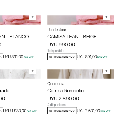
+
+
Pandestore
AN - BLANCO
CAMISA LEAN - BEIGE
0
UYU 990,00
1 disponible
UYU 891,00
UYU 891,00
A
10
% OFF
TRANSFERENCIA
10
% OFF
+
+
Querencia
rada
Camisa Romantic
00
UYU 2.890,00
4 disponibles
UYU 1.980,00
UYU 2.601,00
A
10
% OFF
TRANSFERENCIA
10
% OFF