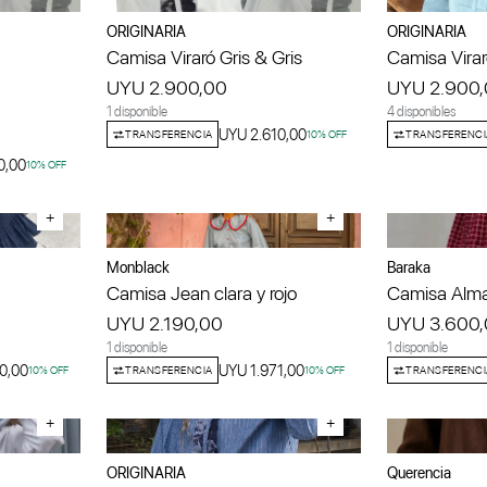
ORIGINARIA
ORIGINARIA
Camisa Viraró Gris & Gris
Camisa Vira
UYU 2.900,00
UYU 2.900
1 disponible
4 disponibles
UYU 2.610,00
TRANSFERENCIA
10
% OFF
TRANSFERENCI
0,00
10
% OFF
+
+
Monblack
Baraka
Camisa Jean clara y rojo
Camisa Alma
UYU 2.190,00
UYU 3.600
1 disponible
1 disponible
0,00
UYU 1.971,00
10
% OFF
TRANSFERENCIA
10
% OFF
TRANSFERENCI
+
+
ORIGINARIA
Querencia