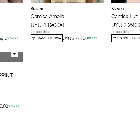
Braven
Braven
Camisa Amelia
Camisa Luz
UYU 4.190,00
UYU 2.290,
2 disponibles
1 disponible
9,10
UYU 3.771,00
10
% OFF
TRANSFERENCIA
10
% OFF
TRANSFERENCI
+
PRINT
0,00
10
% OFF