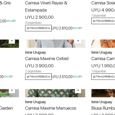
& Gris
Camisa Viraró Rayas &
Camisa Sosi
Estampada
UYU 4.990
1 disponible
UYU 2.900,00
0,00
10
% OFF
TRANSFERENCI
4 disponibles
UYU 2.610,00
TRANSFERENCIA
10
% OFF
+
+
Irene Uruguay
Irene Uruguay
Camisa Maxime Oxford
Camisa Cami
UYU 3.900,00
UYU 1.950,
2 disponibles
1 disponible
00
UYU 3.510,00
10
% OFF
TRANSFERENCIA
10
% OFF
TRANSFERENCI
+
+
Irene Uruguay
Irene Uruguay
Garden
Camisa Maxime Marruecos
Blusa Rumb