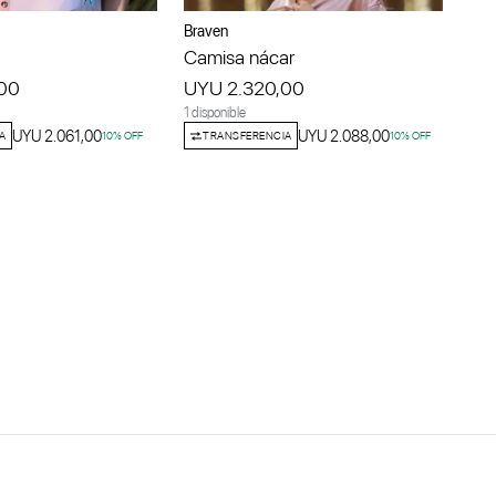
Braven
Camisa nácar
00
UYU 2.320,00
1 disponible
UYU 2.061,00
UYU 2.088,00
A
10
% OFF
TRANSFERENCIA
10
% OFF