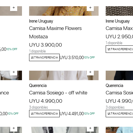
+
+
Irene Uruguay
Irene Uruguay
Camisa Maxime Flowers
Camisa Maxi
Mostaza
UYU 2.950,
1 disponible
UYU 3.900,00
5,00
10
% OFF
TRANSFERENCI
1 disponible
UYU 3.510,00
TRANSFERENCIA
10
% OFF
+
+
Querencia
Querencia
ance
Camisa Sosiego - off white
Camisa Sosi
UYU 4.990,00
UYU 4.990
3 disponibles
3 disponibles
0,00
UYU 4.491,00
10
% OFF
TRANSFERENCIA
10
% OFF
TRANSFERENCI
+
+