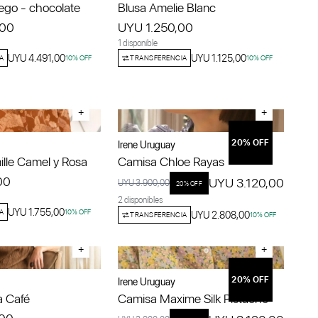
ego - chocolate
Blusa Amelie Blanc
,00
UYU 1.250,00
1 disponible
UYU 4.491,00
UYU 1.125,00
A
10
% OFF
TRANSFERENCIA
10
% OFF
+
+
20
% OFF
Irene Uruguay
lle Camel y Rosa
Camisa Chloe Rayas
00
UYU 3.120,00
UYU 3.900,00
20
% OFF
2 disponibles
UYU 1.755,00
A
10
% OFF
UYU 2.808,00
TRANSFERENCIA
10
% OFF
+
+
20
% OFF
Irene Uruguay
a Café
Camisa Maxime Silk Pistacho