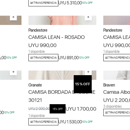
UYU 5.310,00
TRANSFERENCIA
10
% OFF
+
+
Pandestore
Pandestore
CAMISA LEAN - ROSADO
CAMISA LE
UYU 990,00
UYU 990,0
1 disponible
1 disponible
5,00
UYU 891,00
10
% OFF
TRANSFERENCIA
10
% OFF
TRANSFERENCI
+
+
15
% OFF
Granate
Braven
CAMISA BORDADA BRODERIE
Camisa Albo
30121
UYU 2.200,
3 disponibles
UYU 1.700,00
UYU 2.000,00
15
% OFF
00
10
% OFF
TRANSFERENCI
1 disponible
UYU 1.530,00
TRANSFERENCIA
10
% OFF