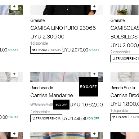
+
+
Granate
Granate
CAMISA LINO PURO 23066
CAMISOLAS
UYU 2.300,00
BOLSILLOS 
1 disponible
UYU 2.000
1,00
UYU 2.070,00
10
% OFF
TRANSFERENCIA
10
% OFF
2 disponibles
TRANSFERENCI
+
+
50
% OFF
Rancheando
Rienda Suelta
Camisa Mandarine
Camisa Brod
UYU 1.800,
UYU 1.662,00
UYU 3.324,00
50
% OFF
1 disponible
2 disponibles
0,00
10
% OFF
TRANSFERENCI
UYU 1.495,80
TRANSFERENCIA
10
% OFF
+
+