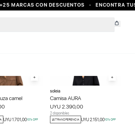
 MARCAS CON DESCUENTOS
ENCONTRA TUS MA
+
+
soleia
uza camel
Camisa AURA
00
UYU 2.390,00
2 disponibles
UYU 1.701,00
UYU 2.151,00
A
10
% OFF
TRANSFERENCIA
10
% OFF