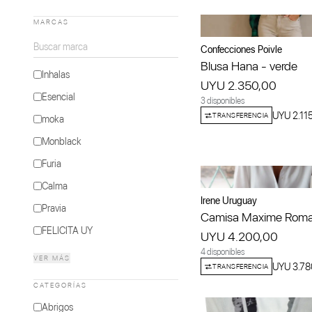
MARCAS
Confecciones Poivle
Blusa Hana - verde
Inhalas
UYU 2.350,00
Esencial
3 disponibles
UYU 2.11
TRANSFERENCIA
moka
Monblack
Furia
Calma
Irene Uruguay
Pravia
Camisa Maxime Rom
FELICITA UY
UYU 4.200,00
Doble Zeta
4 disponibles
VER MÁS
UYU 3.78
TRANSFERENCIA
Rienda Suelta
CATEGORÍAS
Tiento
Abrigos