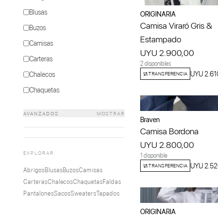
Querencia
Blusas
ORIGINARIA
Camisa Viraró Gris &
Buzos
Estampado
Camisas
UYU 2.900,00
Carteras
2 disponibles
UYU 2.61
Chalecos
TRANSFERENCIA
Chaquetas
Faldas
AVANZADOS
MOSTRAR
Braven
Pantalones
Camisa Bordona
Sacos
UYU 2.800,00
Sweaters
EXPLORAR
1 disponible
UYU 2.52
TRANSFERENCIA
Tapados
Abrigos
Blusas
Buzos
Camisas
Carteras
Chalecos
Chaquetas
Faldas
Pantalones
Sacos
Sweaters
Tapados
ORIGINARIA