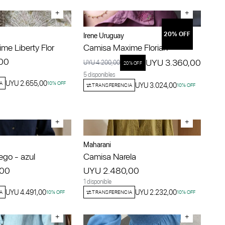
+
+
20
% OFF
Irene Uruguay
me Liberty Flor
Camisa Maxime Florian
00
UYU 3.360,00
UYU 4.200,00
20
% OFF
5 disponibles
UYU 2.655,00
A
10
% OFF
UYU 3.024,00
TRANSFERENCIA
10
% OFF
+
+
Maharani
ego - azul
Camisa Narela
,00
UYU 2.480,00
1 disponible
UYU 4.491,00
UYU 2.232,00
A
10
% OFF
TRANSFERENCIA
10
% OFF
+
+