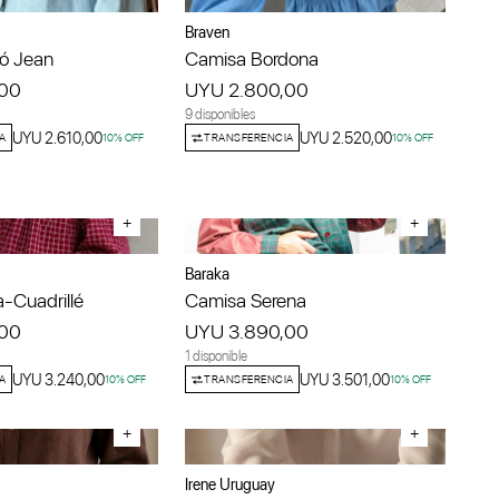
Braven
ró Jean
Camisa Bordona
,00
UYU 2.800,00
9 disponibles
UYU 2.610,00
UYU 2.520,00
A
10
% OFF
TRANSFERENCIA
10
% OFF
+
+
Baraka
-Cuadrillé
Camisa Serena
,00
UYU 3.890,00
1 disponible
UYU 3.240,00
UYU 3.501,00
A
10
% OFF
TRANSFERENCIA
10
% OFF
+
+
Irene Uruguay