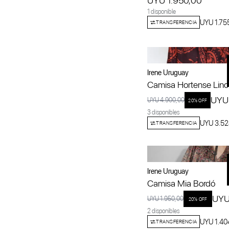
UYU 1.950,00
1 disponible
UYU 1.75
TRANSFERENCIA
Irene Uruguay
Camisa Hortense Lino
UYU
UYU 4.900,00
20
% OFF
3 disponibles
UYU 3.52
TRANSFERENCIA
Irene Uruguay
Camisa Mia Bordó
UYU
UYU 1.950,00
20
% OFF
2 disponibles
UYU 1.40
TRANSFERENCIA