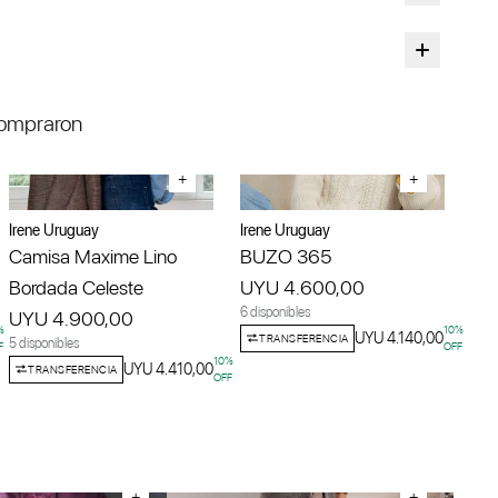
compraron
+
+
Irene Uruguay
Irene Uruguay
Camisa Maxime Lino
BUZO 365
Bordada Celeste
UYU 4.600,00
6 disponibles
UYU 4.900,00
%
10
%
UYU 4.140,00
TRANSFERENCIA
5 disponibles
F
OFF
10
%
UYU 4.410,00
TRANSFERENCIA
OFF
+
+