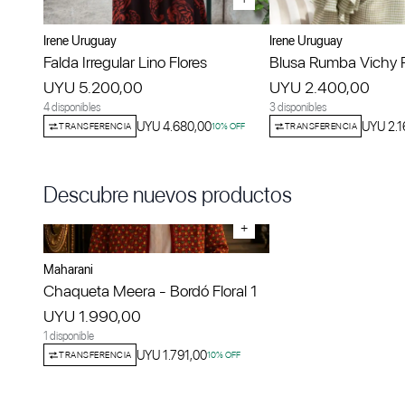
Irene Uruguay
Irene Uruguay
Falda Irregular Lino Flores
Blusa Rumba Vichy 
UYU 5.200,00
UYU 2.400,00
4 disponibles
3 disponibles
UYU 4.680,00
UYU 2.1
TRANSFERENCIA
10
% OFF
TRANSFERENCIA
Descubre nuevos productos
+
Maharani
Chaqueta Meera - Bordó Floral 1
UYU 1.990,00
1 disponible
UYU 1.791,00
TRANSFERENCIA
10
% OFF