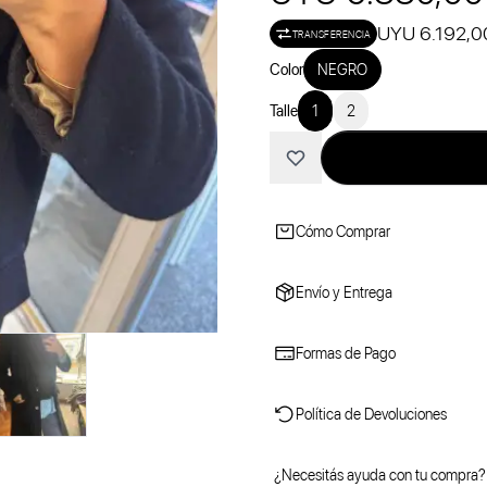
UYU 6.192,0
TRANSFERENCIA
Color
NEGRO
Talle
1
2
Cómo Comprar
Envío y Entrega
Formas de Pago
Política de Devoluciones
¿Necesitás ayuda con tu compra?