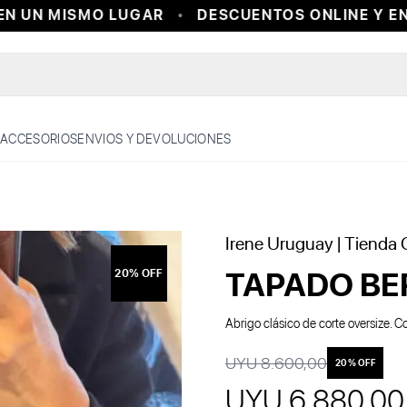
 UN MISMO LUGAR
DESCUENTOS ONLINE Y EN T
ACCESORIOS
ENVIOS Y DEVOLUCIONES
Irene Uruguay
| Tienda O
TAPADO BE
20
% OFF
Abrigo clásico de corte oversize. 
UYU 8.600,00
20
% OFF
UYU 6.880,00