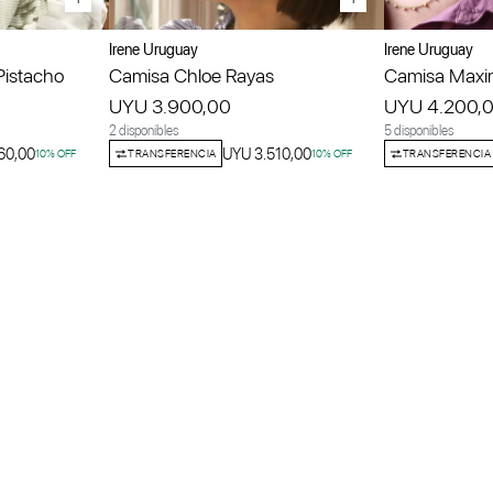
Irene Uruguay
Irene Uruguay
Pistacho
Camisa Chloe Rayas
Camisa Maxim
UYU 3.900,00
UYU 4.200,
2 disponibles
5 disponibles
60,00
UYU 3.510,00
10
% OFF
TRANSFERENCIA
10
% OFF
TRANSFERENCIA