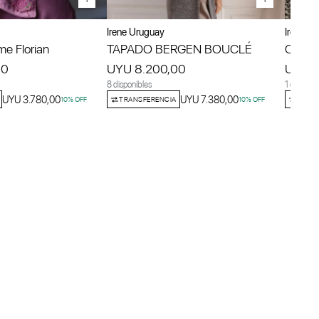
Irene Uruguay
Irene U
e Florian
TAPADO BERGEN BOUCLÉ
Camisa
00
UYU 8.200,00
UYU 2
8 disponibles
1 disponib
UYU 3.780,00
UYU 7.380,00
10
% OFF
TRANSFERENCIA
10
% OFF
TRANS