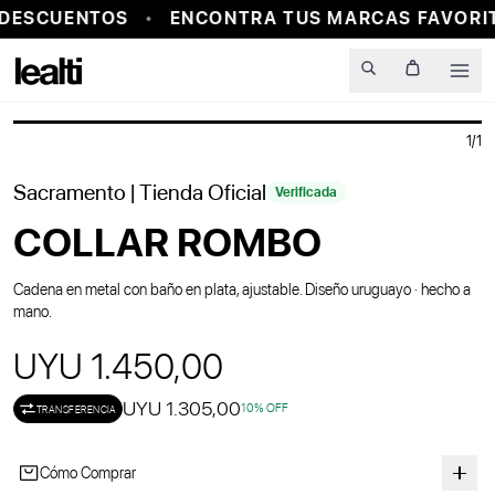
DESCUENTOS
ENCONTRA TUS MARCAS FAVORIT
Men
1
/
1
Sacramento
| Tienda Oficial
Verificada
COLLAR ROMBO
Cadena en metal con baño en plata, ajustable. Diseño uruguayo · hecho a
mano.
UYU 1.450,00
UYU 1.305,00
10
% OFF
TRANSFERENCIA
Cómo Comprar