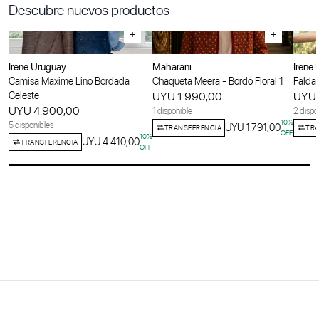
Descubre nuevos productos
+
+
Irene Uruguay
Maharani
Irene
Camisa Maxime Lino Bordada
Chaqueta Meera - Bordó Floral 1
Falda 
Celeste
UYU 1.990,00
UYU 
UYU 4.900,00
1 disponible
2 dispo
10
%
5 disponibles
UYU 1.791,00
TRANSFERENCIA
TRA
OFF
10
%
UYU 4.410,00
TRANSFERENCIA
OFF