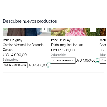
Descubre nuevos productos
+
+
Irene Uruguay
Irene Uruguay
Maha
Camisa Maxime Lino Bordada
Falda Irregular Lino Ikat
Chaqu
Celeste
UYU 4.500,00
UYU
UYU 4.900,00
2 disponibles
1 disp
10
%
6 disponibles
UYU 4.050,00
TRANSFERENCIA
TR
OFF
10
%
UYU 4.410,00
TRANSFERENCIA
OFF