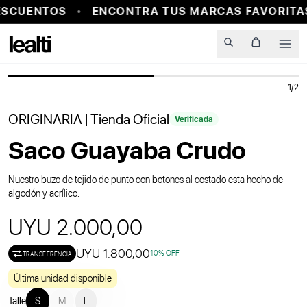
SCUENTOS
ENCONTRA TUS MARCAS FAVORITAS
PROBADOR VIRTUAL
Men
1
/
2
ORIGINARIA
| Tienda Oficial
Verificada
Saco Guayaba Crudo
Nuestro buzo de tejido de punto con botones al costado esta hecho de
algodón y acrílico.
UYU 2.000,00
UYU 1.800,00
10
% OFF
TRANSFERENCIA
Última unidad disponible
Talle
S
M
L