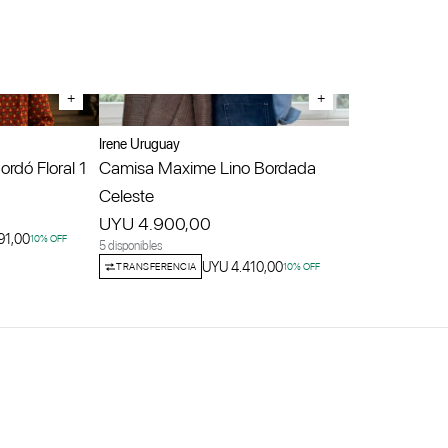
+
+
Irene Uruguay
rdó Floral 1
Camisa Maxime Lino Bordada
Celeste
UYU 4.900,00
91,00
10
% OFF
5 disponibles
UYU 4.410,00
TRANSFERENCIA
10
% OFF