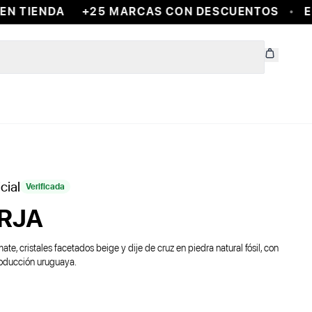
 TIENDA
+25 MARCAS CON DESCUENTOS
EN
cial
Verificada
RJA
mate, cristales facetados beige y dije de cruz en piedra natural fósil, con
roducción uruguaya.