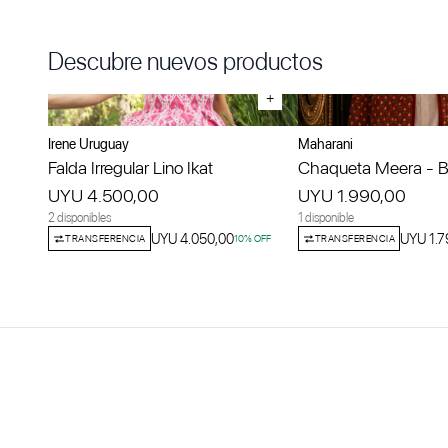
Descubre nuevos productos
+
Irene Uruguay
Maharani
Falda Irregular Lino Ikat
Chaqueta Meera - Bo
UYU 4.500,00
UYU 1.990,00
2 disponibles
1 disponible
UYU 4.050,00
UYU 1.7
TRANSFERENCIA
10
% OFF
TRANSFERENCIA