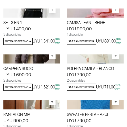
+
+
SET 3 EN 1
CAMISA LEAN - BEIGE
UYU 1.490,00
UYU 990,00
3 disponibles
1 disponible
10
%
10
%
UYU 1.341,00
UYU 891,00
TRANSFERENCIA
TRANSFERENCIA
OFF
OFF
+
+
CAMPERA ROCIO
POLERA CAMILA - BLANCO
UYU 1.690,00
UYU 790,00
2 disponibles
2 disponibles
10
%
10
%
UYU 1.521,00
UYU 711,00
TRANSFERENCIA
TRANSFERENCIA
OFF
OFF
+
+
PANTALÓN MIA
SWEATER PERLA - AZUL
UYU 990,00
UYU 790,00
3 disponibles
1 disponible