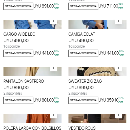
10
%
10
%
UYU 891,00
UYU 711,00
TRANSFERENCIA
TRANSFERENCIA
OFF
OFF
+
+
CARGO WIDE LEG
CAMISA ECLAT
UYU 490,00
UYU 490,00
1 disponible
1 disponible
10
%
10
%
UYU 441,00
UYU 441,00
TRANSFERENCIA
TRANSFERENCIA
OFF
OFF
+
+
PANTALÓN SASTRERO
SWEATER ZIG ZAG
UYU 890,00
UYU 399,00
2 disponibles
2 disponibles
10
%
10
%
UYU 801,00
UYU 359,10
TRANSFERENCIA
TRANSFERENCIA
OFF
OFF
+
+
POLERA LARGA CON BOLSILLOS
VESTIDO ROUS