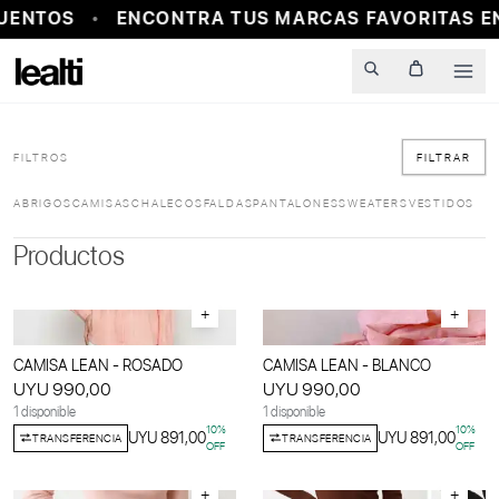
UENTOS
ENCONTRA TUS MARCAS FAVORITAS EN
Men
FILTROS
FILTRAR
ABRIGOS
CAMISAS
CHALECOS
FALDAS
PANTALONES
SWEATERS
VESTIDOS
Productos
+
+
CAMISA LEAN - ROSADO
CAMISA LEAN - BLANCO
UYU 990,00
UYU 990,00
1 disponible
1 disponible
10
%
10
%
UYU 891,00
UYU 891,00
TRANSFERENCIA
TRANSFERENCIA
OFF
OFF
+
+