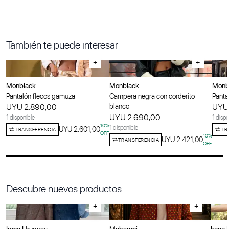
También te puede interesar
+
+
Monblack
Monblack
Monb
Pantalón flecos gamuza
Campera negra con corderito
Panta
UYU 2.890,00
blanco
UYU 
UYU 2.690,00
1 disponible
1 dispo
10
%
1 disponible
UYU 2.601,00
TRANSFERENCIA
TR
OFF
10
%
UYU 2.421,00
TRANSFERENCIA
OFF
Descubre nuevos productos
+
+