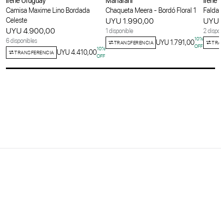
Irene Uruguay
Maharani
Irene
Camisa Maxime Lino Bordada
Chaqueta Meera - Bordó Floral 1
Falda 
Celeste
UYU 1.990,00
UYU 
UYU 4.900,00
1 disponible
2 dispo
10
%
6 disponibles
UYU 1.791,00
TRANSFERENCIA
TRA
OFF
10
%
UYU 4.410,00
TRANSFERENCIA
OFF