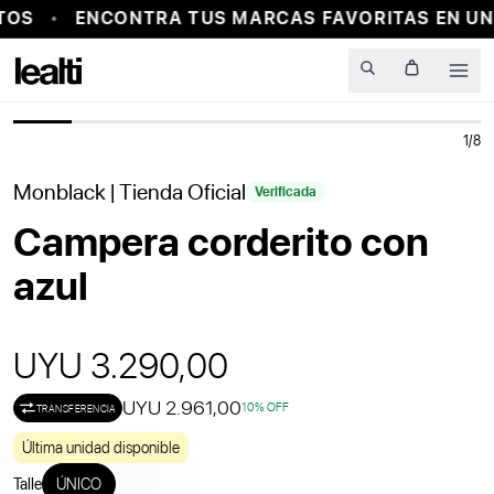
OS
ENCONTRA TUS MARCAS FAVORITAS EN UN
PROBADOR VIRTUAL
Men
1
/
8
Monblack
| Tienda Oficial
Verificada
Campera corderito con
azul
UYU 3.290,00
UYU 2.961,00
10
% OFF
TRANSFERENCIA
Última unidad disponible
Talle
ÚNICO