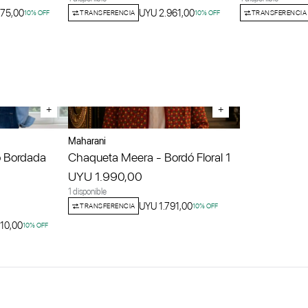
475,00
UYU 2.961,00
10
% OFF
TRANSFERENCIA
10
% OFF
TRANSFERENCIA
+
+
Maharani
 Bordada
Chaqueta Meera - Bordó Floral 1
UYU 1.990,00
1 disponible
UYU 1.791,00
TRANSFERENCIA
10
% OFF
10,00
10
% OFF