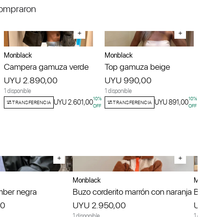
compraron
+
+
Monblack
Monblack
Campera gamuza verde
Top gamuza beige
UYU 2.890,00
UYU 990,00
1 disponible
1 disponible
10
%
10
%
UYU 2.601,00
UYU 891,00
TRANSFERENCIA
TRANSFERENCIA
OFF
OFF
+
+
Monblack
Monbla
ber negra
Buzo corderito marrón con naranja
Blazer
00
UYU 2.950,00
UYU 2
1 disponible
1 disponib