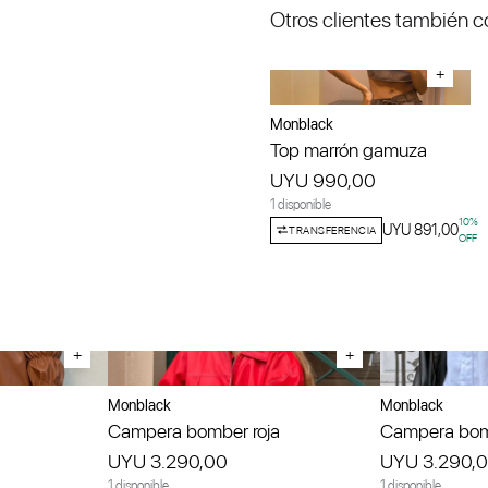
Otros clientes también 
+
Monblack
Top marrón gamuza
UYU 990,00
1 disponible
10
%
UYU 891,00
TRANSFERENCIA
OFF
+
+
Monblack
Monblack
Campera bomber roja
Campera bom
UYU 3.290,00
UYU 3.290,
1 disponible
1 disponible