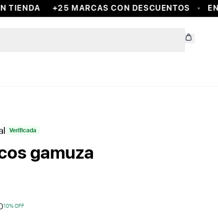
TIENDA
+25 MARCAS CON DESCUENTOS
ENCO
al
Verificada
ecos gamuza
0
10
% OFF