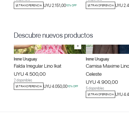
UYU 2.151,00
UYU 2.
TRANSFERENCIA
10
% OFF
TRANSFERENCIA
Descubre nuevos productos
+
Irene Uruguay
Irene Uruguay
Falda Irregular Lino Ikat
Camisa Maxime Lino
UYU 4.500,00
Celeste
2 disponibles
UYU 4.900,00
UYU 4.050,00
TRANSFERENCIA
10
% OFF
5 disponibles
UYU 4.4
TRANSFERENCIA