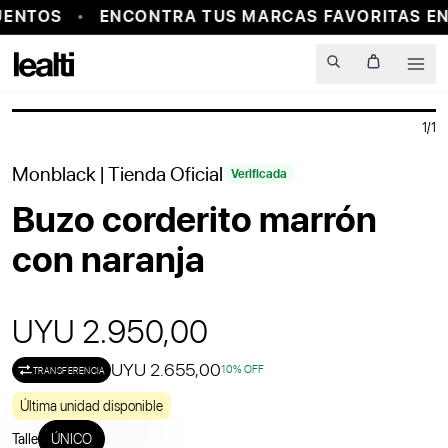
ENTOS
ENCONTRA TUS MARCAS FAVORITAS EN
PROBADOR VIRTUAL
Men
1
/
1
Monblack
| Tienda Oficial
Verificada
Buzo corderito marrón
con naranja
UYU 2.950,00
UYU 2.655,00
10
% OFF
TRANSFERENCIA
Última unidad disponible
Talle
ÚNICO