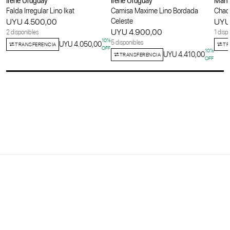
Irene Uruguay
Irene Uruguay
Maha
Falda Irregular Lino Ikat
Camisa Maxime Lino Bordada
Chaqu
UYU 4.500,00
Celeste
UYU
UYU 4.900,00
2 disponibles
1 disp
10
%
5 disponibles
UYU 4.050,00
TRANSFERENCIA
TR
OFF
10
%
UYU 4.410,00
TRANSFERENCIA
OFF