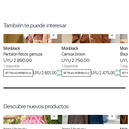
También te puede interesar
+
+
Monblack
Monblack
Monb
Pantalón flecos gamuza
Camisa brown
Blaze
UYU 2.890,00
UYU 2.750,00
UYU
1 disponible
1 disponible
1 disp
10
%
10
%
UYU 2.601,00
UYU 2.475,00
TRANSFERENCIA
TRANSFERENCIA
TR
OFF
OFF
Descubre nuevos productos
+
+