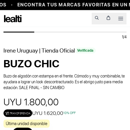
OS
ENCONTRA TUS MARCAS FAVORITAS EN UN 
PROBADOR VIRTUAL
Men
1
/
4
Irene Uruguay
| Tienda Oficial
Verificada
BUZO CHIC
Buzo de algodón con estampa en el frente. Cómodo y muy combinable, te
ayudara a lograr un look descontracturado. Es el abrigo justo para media
estación. SALE FINAL - SIN CAMBIO
UYU 1.800,00
UYU 1.620,00
10
% OFF
TRANSFERENCIA
Última unidad disponible