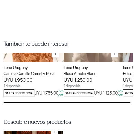
También te puede interesar
+
+
Irene Uruguay
Irene Uruguay
Irene
Camisa Camille Camel y Rosa
Blusa Amelie Blanc
Bolso 
UYU 1.950,00
UYU 1.250,00
UYU 
1 disponible
1 disponible
1 dispo
10
%
10
%
UYU 1.755,00
UYU 1.125,00
TRANSFERENCIA
TRANSFERENCIA
TRA
OFF
OFF
Descubre nuevos productos
+