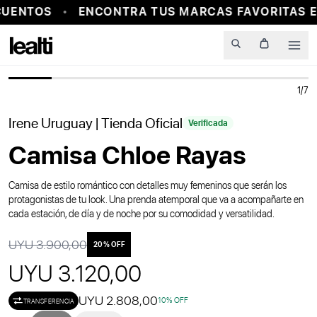
UENTOS
ENCONTRA TUS MARCAS FAVORITAS E
PROBADOR VIRTUAL
Men
1
/
7
20
% OFF
Irene Uruguay
| Tienda Oficial
Verificada
Camisa Chloe Rayas
Camisa de estilo romántico con detalles muy femeninos que serán los
protagonistas de tu look. Una prenda atemporal que va a acompañarte en
cada estación, de día y de noche por su comodidad y versatilidad.
UYU 3.900,00
20
% OFF
UYU 3.120,00
UYU 2.808,00
10
% OFF
TRANSFERENCIA