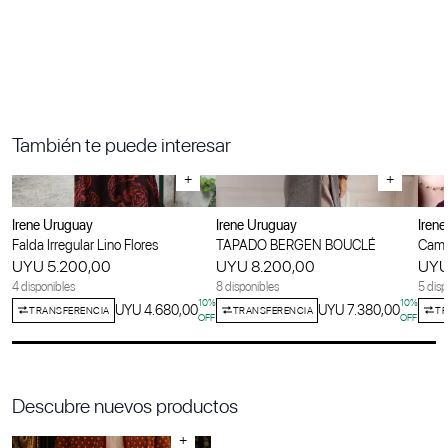
También te puede interesar
+
+
Irene Uruguay
Irene Uruguay
Iren
Falda Irregular Lino Flores
TAPADO BERGEN BOUCLÉ
Cami
UYU 5.200,00
UYU 8.200,00
UYU
4 disponibles
8 disponibles
5 disp
10
%
10
%
UYU 4.680,00
UYU 7.380,00
TRANSFERENCIA
TRANSFERENCIA
TR
OFF
OFF
Descubre nuevos productos
+