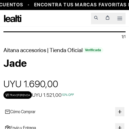
CUENTOS
ENCONTRA TUS MARCAS FAVORITAS E
PROBADOR VIRTUAL
Men
1
/
1
Aitana accesorios
| Tienda Oficial
Verificada
Jade
UYU 1.690,00
UYU 1.521,00
10
% OFF
TRANSFERENCIA
Cómo Comprar
Envío y Entrega