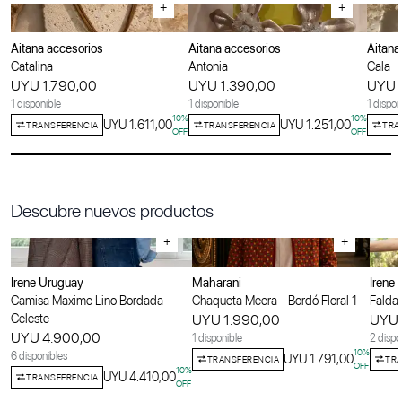
+
+
Aitana accesorios
Aitana accesorios
Aitana
Catalina
Antonia
Cala
UYU 1.790,00
UYU 1.390,00
UYU 
1 disponible
1 disponible
1 dispon
10
%
10
%
UYU 1.611,00
UYU 1.251,00
TRANSFERENCIA
TRANSFERENCIA
TRA
OFF
OFF
Descubre nuevos productos
+
+
Irene Uruguay
Maharani
Irene
Camisa Maxime Lino Bordada
Chaqueta Meera - Bordó Floral 1
Falda 
Celeste
UYU 1.990,00
UYU 
UYU 4.900,00
1 disponible
2 dispo
10
%
6 disponibles
UYU 1.791,00
TRANSFERENCIA
TRA
OFF
10
%
UYU 4.410,00
TRANSFERENCIA
OFF