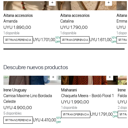
+
+
Aitana accesorios
Aitana accesorios
Aitana
Amanda
Catalina
Emma
UYU 1.890,00
UYU 1.790,00
UYU 
1 disponible
1 disponible
1 dispon
10
%
10
%
UYU 1.701,00
UYU 1.611,00
TRANSFERENCIA
TRANSFERENCIA
TRA
OFF
OFF
Descubre nuevos productos
+
+
Irene Uruguay
Maharani
Irene
Camisa Maxime Lino Bordada
Chaqueta Meera - Bordó Floral 1
Falda 
Celeste
UYU 1.990,00
UYU 
UYU 4.900,00
1 disponible
2 dispo
10
%
5 disponibles
UYU 1.791,00
TRANSFERENCIA
TRA
OFF
10
%
UYU 4.410,00
TRANSFERENCIA
OFF