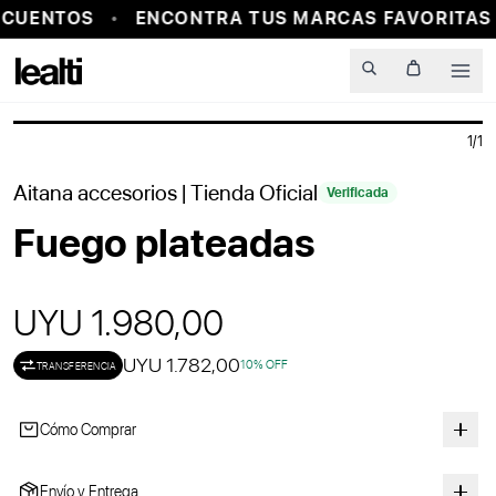
CUENTOS
ENCONTRA TUS MARCAS FAVORITAS 
PROBADOR VIRTUAL
Men
1
/
1
Aitana accesorios
| Tienda Oficial
Verificada
Fuego plateadas
UYU 1.980,00
UYU 1.782,00
10
% OFF
TRANSFERENCIA
Cómo Comprar
Envío y Entrega