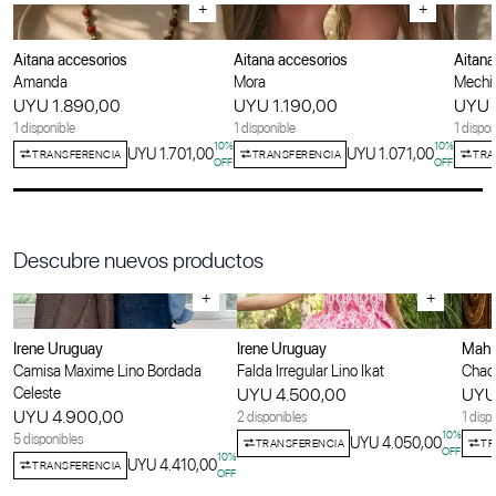
+
+
Aitana accesorios
Aitana accesorios
Aitana
Amanda
Mora
Mechi
UYU 1.890,00
UYU 1.190,00
UYU 
1 disponible
1 disponible
1 dispon
10
%
10
%
UYU 1.701,00
UYU 1.071,00
TRANSFERENCIA
TRANSFERENCIA
TRA
OFF
OFF
Descubre nuevos productos
+
+
Irene Uruguay
Irene Uruguay
Maha
Camisa Maxime Lino Bordada
Falda Irregular Lino Ikat
Chaqu
Celeste
UYU 4.500,00
UYU
UYU 4.900,00
2 disponibles
1 disp
10
%
5 disponibles
UYU 4.050,00
TRANSFERENCIA
TR
OFF
10
%
UYU 4.410,00
TRANSFERENCIA
OFF