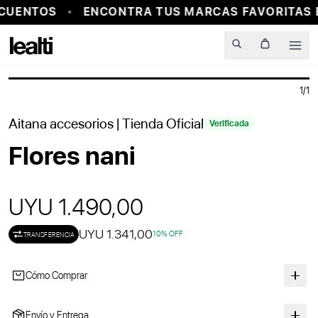
CUENTOS
ENCONTRA TUS MARCAS FAVORITAS E
PROBADOR VIRTUAL
Men
1
/
1
Aitana accesorios
| Tienda Oficial
Verificada
Flores nani
UYU 1.490,00
UYU 1.341,00
10
% OFF
TRANSFERENCIA
Cómo Comprar
Envío y Entrega