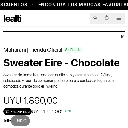
SCUENTOS
ENCONTRA TUS MARCAS FAVORITAS
PROBADOR VIRTUAL
Men
1
/
1
Maharani
| Tienda Oficial
Verificada
Sweater Eire - Chocolate
Sweater de trama trenzada con cuello alto y cierre metálico. Cálido,
sofisticado y fácil de combinar, perfecto para crear looks elegantes y
cómodos durante todo el invierno.
UYU 1.890,00
UYU 1.701,00
10
% OFF
TRANSFERENCIA
Talle
UNICO