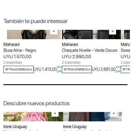
También te puede interesar
+
+
Maharani
Maharani
Mahar
Blusa Alina - Negro
Chaqueta Nivelle – Verde Oscuro
Sweate
UYU 1.570,00
UYU 2.990,00
UYU 
2 disponibles
2 disponibles
2 dispo
10
%
10
%
UYU 1.413,00
UYU 2.691,00
TRANSFERENCIA
TRANSFERENCIA
TR
OFF
OFF
Descubre nuevos productos
+
+
Irene Uruguay
Irene Uruguay