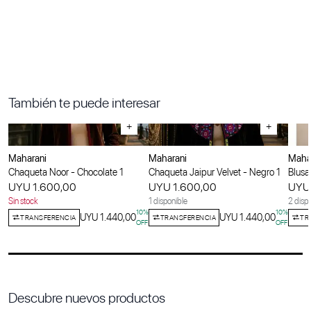
También te puede interesar
+
+
Maharani
Maharani
Maha
Chaqueta Noor - Chocolate 1
Chaqueta Jaipur Velvet - Negro 1
Blusa
UYU 1.600,00
UYU 1.600,00
UYU 
Sin stock
1 disponible
2 disp
10
%
10
%
UYU 1.440,00
UYU 1.440,00
TRANSFERENCIA
TRANSFERENCIA
TR
OFF
OFF
Descubre nuevos productos