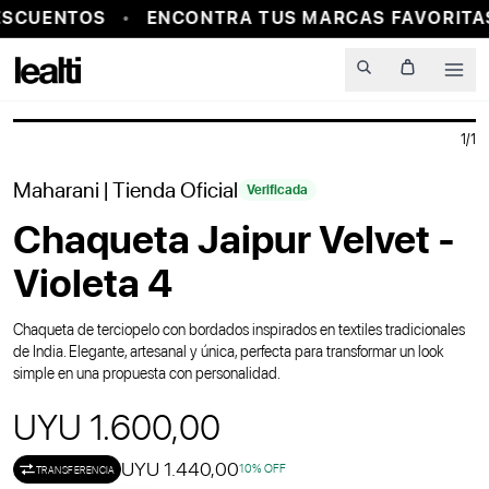
SCUENTOS
ENCONTRA TUS MARCAS FAVORITAS
PROBADOR VIRTUAL
Men
1
/
1
Maharani
| Tienda Oficial
Verificada
Chaqueta Jaipur Velvet -
Violeta 4
Chaqueta de terciopelo con bordados inspirados en textiles tradicionales
de India. Elegante, artesanal y única, perfecta para transformar un look
simple en una propuesta con personalidad.
UYU 1.600,00
UYU 1.440,00
10
% OFF
TRANSFERENCIA