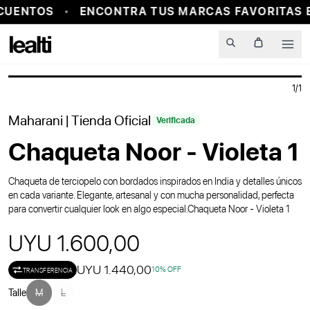
CUENTOS
ENCONTRA TUS MARCAS FAVORITAS E
PROBADOR VIRTUAL
Men
1
/
1
Maharani
| Tienda Oficial
Verificada
Chaqueta Noor - Violeta 1
Chaqueta de terciopelo con bordados inspirados en India y detalles únicos
en cada variante. Elegante, artesanal y con mucha personalidad, perfecta
para convertir cualquier look en algo especial.Chaqueta Noor - Violeta 1
UYU 1.600,00
UYU 1.440,00
10
% OFF
TRANSFERENCIA
Talle
M
L