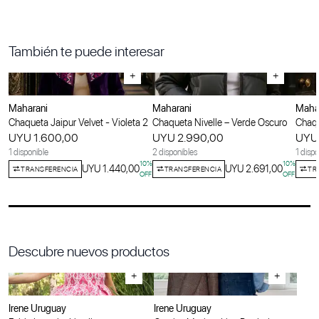
También te puede interesar
+
+
Maharani
Maharani
Maha
Chaqueta Jaipur Velvet - Violeta 2
Chaqueta Nivelle – Verde Oscuro
Chaqu
UYU 1.600,00
UYU 2.990,00
UYU 
1 disponible
2 disponibles
1 dispo
10
%
10
%
UYU 1.440,00
UYU 2.691,00
TRANSFERENCIA
TRANSFERENCIA
TR
OFF
OFF
Descubre nuevos productos
+
+
Irene Uruguay
Irene Uruguay