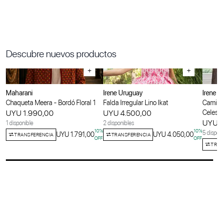
Descubre nuevos productos
+
+
Maharani
Irene Uruguay
Irene
Chaqueta Meera - Bordó Floral 1
Falda Irregular Lino Ikat
Camis
UYU 1.990,00
UYU 4.500,00
Celes
UYU 
1 disponible
2 disponibles
10
%
10
%
5 dispo
UYU 1.791,00
UYU 4.050,00
TRANSFERENCIA
TRANSFERENCIA
OFF
OFF
TR