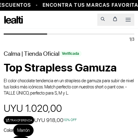
ESCUENTOS
ENCONTRA TUS MARCAS FAVORITAS
PROBADOR VIRTUAL
Men
1
/
3
Calma
| Tienda Oficial
Verificada
Top Strapless Gamuza
El color chocolate tendencia en un strapless de gamuza para subir de nivel
tus looks más icónicos. Match perfecto con nuestros short o pant cow. -
TALLE ÚNICO, perfecto para S, M y L.
UYU 1.020,00
UYU 918,00
10
% OFF
TRANSFERENCIA
Color
Marrón