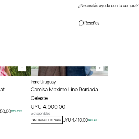
¿Necesitás ayuda con tu compra?
Reseñas
+
+
Irene Uruguay
kat
Camisa Maxime Lino Bordada
Celeste
UYU 4.900,00
050,00
10
% OFF
5 disponibles
UYU 4.410,00
TRANSFERENCIA
10
% OFF