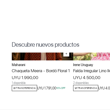
Descubre nuevos productos
+
Maharani
Irene Uruguay
Chaqueta Meera - Bordó Floral 1
Falda Irregular Lino I
UYU 1.990,00
UYU 4.500,00
1 disponible
2 disponibles
UYU 1.791,00
UYU 4.
TRANSFERENCIA
10
% OFF
TRANSFERENCIA