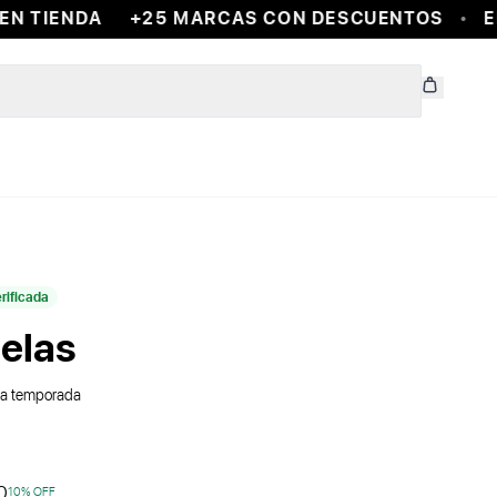
 TIENDA
+25 MARCAS CON DESCUENTOS
ENC
rificada
uelas
 la temporada
0
10
% OFF