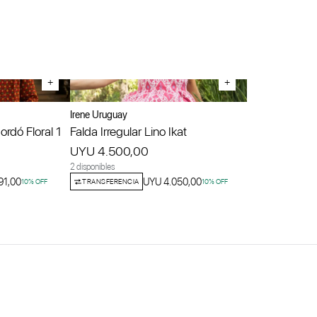
+
+
Irene Uruguay
rdó Floral 1
Falda Irregular Lino Ikat
UYU 4.500,00
2 disponibles
91,00
UYU 4.050,00
10
% OFF
TRANSFERENCIA
10
% OFF