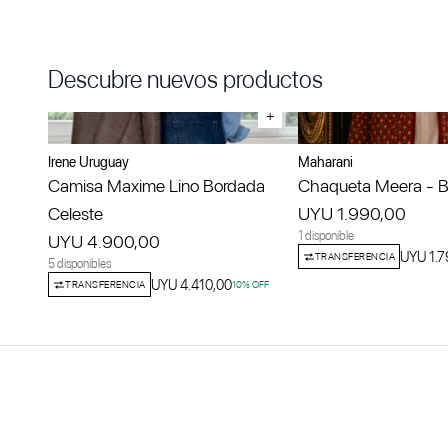
Descubre nuevos productos
+
Irene Uruguay
Maharani
Camisa Maxime Lino Bordada
Chaqueta Meera - Bo
Celeste
UYU 1.990,00
1 disponible
UYU 4.900,00
UYU 1.7
TRANSFERENCIA
5 disponibles
UYU 4.410,00
TRANSFERENCIA
10
% OFF