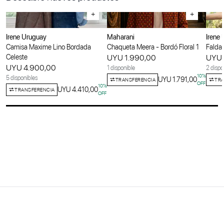
+
+
Irene Uruguay
Maharani
Irene
Camisa Maxime Lino Bordada
Chaqueta Meera - Bordó Floral 1
Falda 
Celeste
UYU 1.990,00
UYU 
UYU 4.900,00
1 disponible
2 dispo
10
%
5 disponibles
UYU 1.791,00
TRANSFERENCIA
TRA
OFF
10
%
UYU 4.410,00
TRANSFERENCIA
OFF