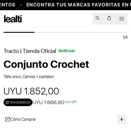
ENTOS
ENCONTRA TUS MARCAS FAVORITAS EN 
PROBADOR VIRTUAL
Men
1
/
4
Tracto
| Tienda Oficial
Verificada
Conjunto Crochet
Talle único. Camisa + pantalon
UYU 1.852,00
UYU 1.666,80
10
% OFF
TRANSFERENCIA
Cómo Comprar