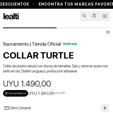
DESCUENTOS
ENCONTRA TUS MARCAS FAVORIT
Men
1
/
2
Sacramento
| Tienda Oficial
Verificada
COLLAR TURTLE
Collar de piedra natural con discos de hematite. Dije y cierre en acero con
baño en oro. Diseño uruguayo, producción artesanal.
UYU 1.490,00
UYU 1.341,00
10
% OFF
TRANSFERENCIA
Cómo Comprar