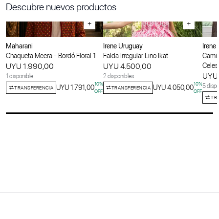
Descubre nuevos productos
+
+
Maharani
Irene Uruguay
Irene
Chaqueta Meera - Bordó Floral 1
Falda Irregular Lino Ikat
Camis
UYU 1.990,00
UYU 4.500,00
Celes
UYU 
1 disponible
2 disponibles
10
%
10
%
5 dispo
UYU 1.791,00
UYU 4.050,00
TRANSFERENCIA
TRANSFERENCIA
OFF
OFF
TR