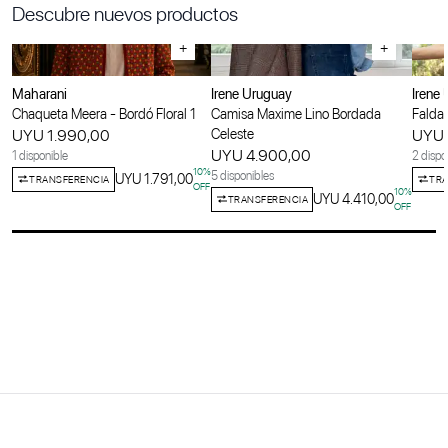
Descubre nuevos productos
+
+
Maharani
Irene Uruguay
Irene
Chaqueta Meera - Bordó Floral 1
Camisa Maxime Lino Bordada
Falda 
UYU 1.990,00
Celeste
UYU 
UYU 4.900,00
1 disponible
2 dispo
10
%
5 disponibles
UYU 1.791,00
TRANSFERENCIA
TRA
OFF
10
%
UYU 4.410,00
TRANSFERENCIA
OFF