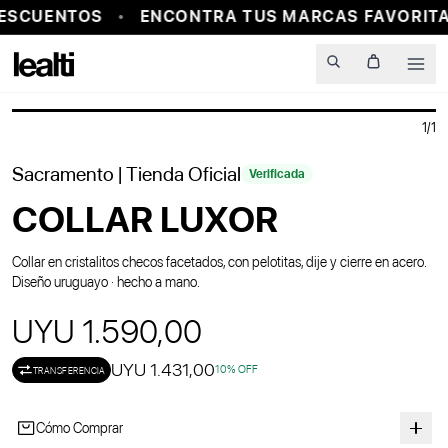
ESCUENTOS
ENCONTRA TUS MARCAS FAVORITA
PROBADOR VIRTUAL
Men
1
/
1
Sacramento
| Tienda Oficial
Verificada
COLLAR LUXOR
Collar en cristalitos checos facetados, con pelotitas, dije y cierre en acero.
Diseño uruguayo · hecho a mano.
UYU 1.590,00
UYU 1.431,00
10
% OFF
TRANSFERENCIA
Cómo Comprar