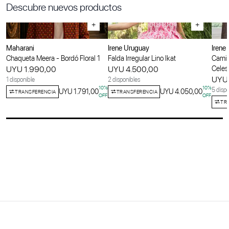
Descubre nuevos productos
+
+
Maharani
Irene Uruguay
Irene
Chaqueta Meera - Bordó Floral 1
Falda Irregular Lino Ikat
Camis
UYU 1.990,00
UYU 4.500,00
Celes
UYU 
1 disponible
2 disponibles
10
%
10
%
5 dispo
UYU 1.791,00
UYU 4.050,00
TRANSFERENCIA
TRANSFERENCIA
OFF
OFF
TR