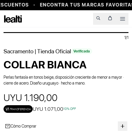
ESCUENTOS
ENCONTRA TUS MARCAS FAVORITAS
Men
1
/
1
Sacramento
| Tienda Oficial
Verificada
COLLAR BIANCA
Perlas fantasía en tonos beige, disposición creciente de menor a mayor ·
cierre de acero. Diseño uruguayo · hecho a mano.
UYU 1.190,00
UYU 1.071,00
10
% OFF
TRANSFERENCIA
Cómo Comprar