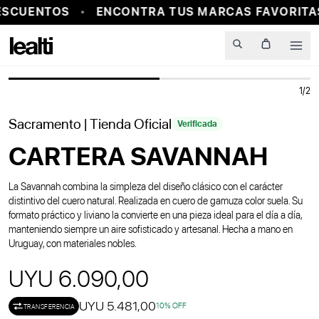
SCUENTOS
ENCONTRA TUS MARCAS FAVORITAS
PROBADOR VIRTUAL
Men
1
/
2
Sacramento
| Tienda Oficial
Verificada
CARTERA SAVANNAH
La Savannah combina la simpleza del diseño clásico con el carácter
distintivo del cuero natural. Realizada en cuero de gamuza color suela. Su
formato práctico y liviano la convierte en una pieza ideal para el día a día,
manteniendo siempre un aire sofisticado y artesanal. Hecha a mano en
Uruguay, con materiales nobles.
UYU 6.090,00
UYU 5.481,00
10
% OFF
TRANSFERENCIA