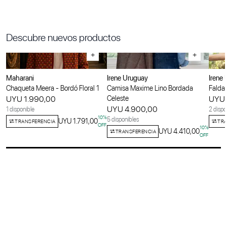
Descubre nuevos productos
+
+
Maharani
Irene Uruguay
Irene
Chaqueta Meera - Bordó Floral 1
Camisa Maxime Lino Bordada
Falda 
UYU 1.990,00
Celeste
UYU 
UYU 4.900,00
1 disponible
2 dispo
10
%
5 disponibles
UYU 1.791,00
TRANSFERENCIA
TRA
OFF
10
%
UYU 4.410,00
TRANSFERENCIA
OFF