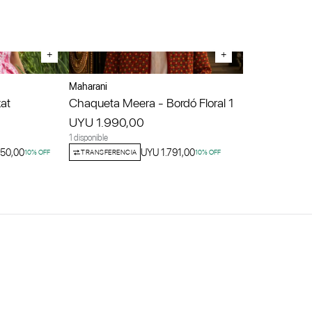
+
+
Maharani
kat
Chaqueta Meera - Bordó Floral 1
UYU 1.990,00
1 disponible
050,00
UYU 1.791,00
10
% OFF
TRANSFERENCIA
10
% OFF