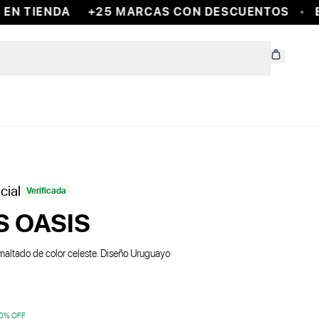
N TIENDA
+25 MARCAS CON DESCUENTOS
EN
cial
Verificada
 OASIS
altado de color celeste. Diseño Uruguayo
0
% OFF