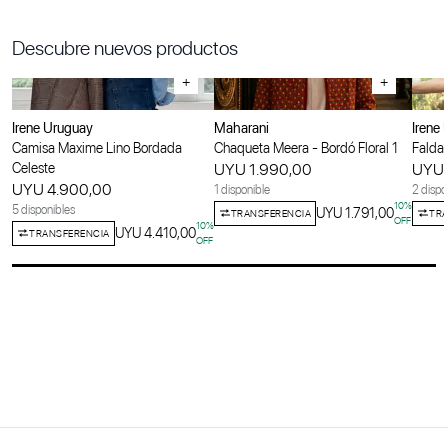
Descubre nuevos productos
+
+
Irene Uruguay
Maharani
Irene
Camisa Maxime Lino Bordada
Chaqueta Meera - Bordó Floral 1
Falda 
Celeste
UYU 1.990,00
UYU 
UYU 4.900,00
1 disponible
2 dispo
10
%
5 disponibles
UYU 1.791,00
TRANSFERENCIA
TRA
OFF
10
%
UYU 4.410,00
TRANSFERENCIA
OFF