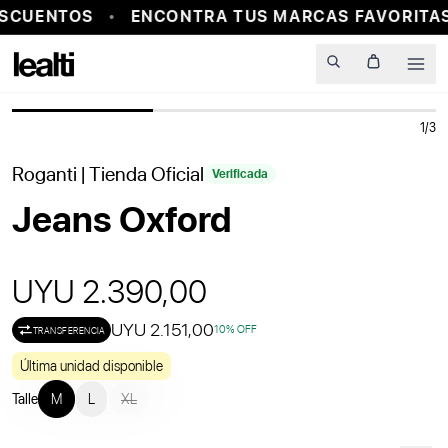
SCUENTOS
ENCONTRA TUS MARCAS FAVORITAS
PROBADOR VIRTUAL
Men
1
/
3
Roganti
| Tienda Oficial
Verificada
Jeans Oxford
UYU 2.390,00
UYU 2.151,00
10
% OFF
TRANSFERENCIA
Última unidad disponible
Talle
M
L
XL