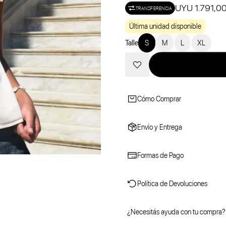
UYU 1.791,0
TRANSFERENCIA
Última unidad disponible
Talle
S
M
L
XL
Cómo Comprar
Envío y Entrega
Formas de Pago
Política de Devoluciones
¿Necesitás ayuda con tu compra?