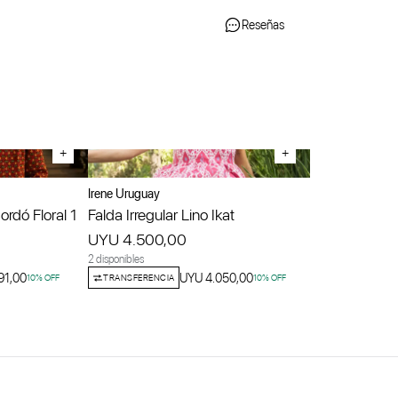
Reseñas
+
+
Irene Uruguay
rdó Floral 1
Falda Irregular Lino Ikat
UYU 4.500,00
2 disponibles
91,00
UYU 4.050,00
10
% OFF
TRANSFERENCIA
10
% OFF