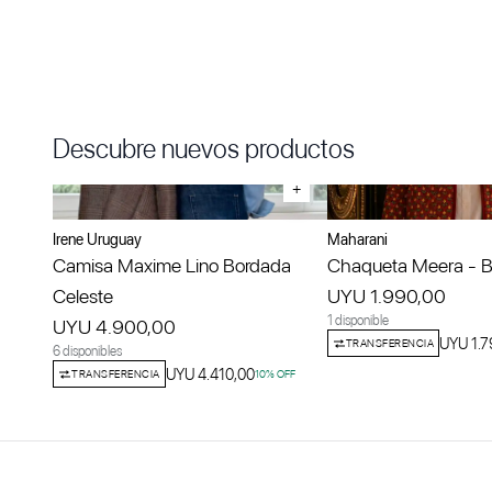
Descubre nuevos productos
+
Irene Uruguay
Maharani
Camisa Maxime Lino Bordada
Chaqueta Meera - Bo
Celeste
UYU 1.990,00
1 disponible
UYU 4.900,00
UYU 1.7
TRANSFERENCIA
6 disponibles
UYU 4.410,00
TRANSFERENCIA
10
% OFF