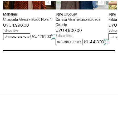
+
+
Maharani
Irene Uruguay
Irene
Chaqueta Meera - Bordó Floral 1
Camisa Maxime Lino Bordada
Falda 
UYU 1.990,00
Celeste
UYU 
UYU 4.900,00
1 disponible
2 dispo
10
%
5 disponibles
UYU 1.791,00
TRANSFERENCIA
TRA
OFF
10
%
UYU 4.410,00
TRANSFERENCIA
OFF