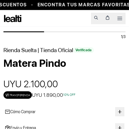
SCUENTOS
ENCONTRA TUS MARCAS FAVORITAS
PROBADOR VIRTUAL
Men
1
/
3
Rienda Suelta
| Tienda Oficial
Verificada
Matera Pindo
UYU 2.100,00
UYU 1.890,00
10
% OFF
TRANSFERENCIA
Cómo Comprar
Envío y Entrega