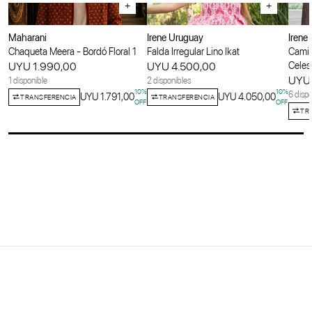
+
+
Maharani
Irene Uruguay
Irene
Chaqueta Meera - Bordó Floral 1
Falda Irregular Lino Ikat
Camis
UYU 1.990,00
UYU 4.500,00
Celes
UYU 
1 disponible
2 disponibles
10
%
10
%
6 dispo
UYU 1.791,00
UYU 4.050,00
TRANSFERENCIA
TRANSFERENCIA
OFF
OFF
TR