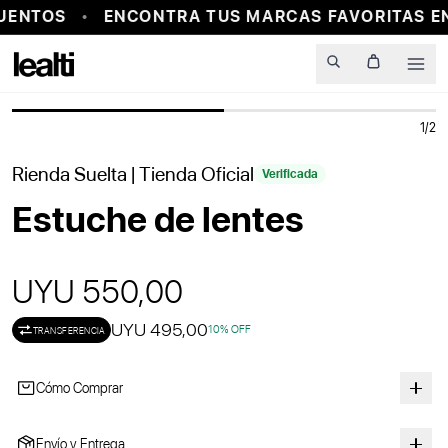
UENTOS
ENCONTRA TUS MARCAS FAVORITAS EN
PROBADOR VIRTUAL
Men
1
/
2
Rienda Suelta
| Tienda Oficial
Verificada
Estuche de lentes
UYU 550,00
UYU 495,00
10
% OFF
TRANSFERENCIA
Cómo Comprar
Envío y Entrega