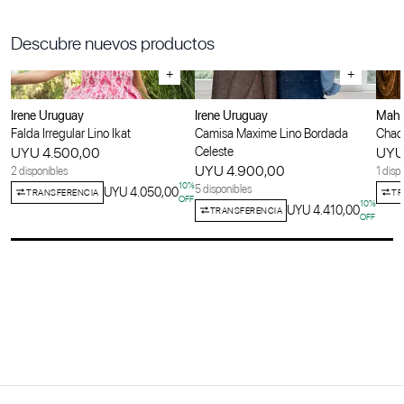
Descubre nuevos productos
+
+
Irene Uruguay
Irene Uruguay
Maha
Falda Irregular Lino Ikat
Camisa Maxime Lino Bordada
Chaqu
UYU 4.500,00
Celeste
UYU
UYU 4.900,00
2 disponibles
1 disp
10
%
5 disponibles
UYU 4.050,00
TRANSFERENCIA
TR
OFF
10
%
UYU 4.410,00
TRANSFERENCIA
OFF