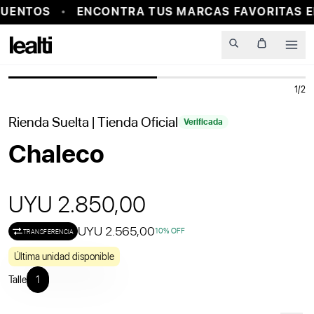
UENTOS
ENCONTRA TUS MARCAS FAVORITAS E
PROBADOR VIRTUAL
Men
1
/
2
Rienda Suelta
| Tienda Oficial
Verificada
Chaleco
UYU 2.850,00
UYU 2.565,00
10
% OFF
TRANSFERENCIA
Última unidad disponible
Talle
1