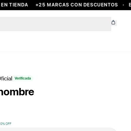
N TIENDA
+25 MARCAS CON DESCUENTOS
EN
ficial
Verificada
e hombre
10
% OFF