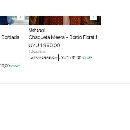
+
+
Maharani
 Bordada
Chaqueta Meera - Bordó Floral 1
UYU 1.990,00
1 disponible
UYU 1.791,00
TRANSFERENCIA
10
% OFF
10,00
10
% OFF