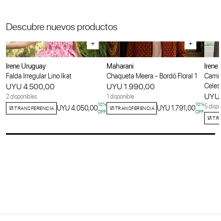
Descubre nuevos productos
+
+
Irene Uruguay
Maharani
Irene
Falda Irregular Lino Ikat
Chaqueta Meera - Bordó Floral 1
Camis
UYU 4.500,00
UYU 1.990,00
Celes
UYU 
2 disponibles
1 disponible
10
%
10
%
5 dispo
UYU 4.050,00
UYU 1.791,00
TRANSFERENCIA
TRANSFERENCIA
OFF
OFF
TR