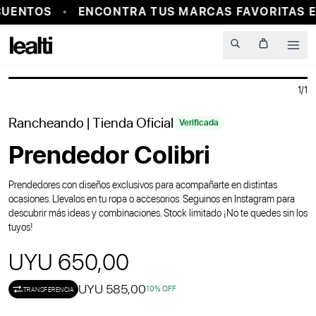
UENTOS
ENCONTRA TUS MARCAS FAVORITAS E
PROBADOR VIRTUAL
Men
1
/
1
Rancheando
| Tienda Oficial
Verificada
Prendedor Colibri
Prendedores con diseños exclusivos para acompañarte en distintas
ocasiones. Llevalos en tu ropa o accesorios. Seguinos en Instagram para
descubrir más ideas y combinaciones. Stock limitado ¡No te quedes sin los
tuyos!
UYU 650,00
UYU 585,00
10
% OFF
TRANSFERENCIA