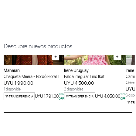
Descubre nuevos productos
+
+
Maharani
Irene Uruguay
Irene
Chaqueta Meera - Bordó Floral 1
Falda Irregular Lino Ikat
Camis
UYU 1.990,00
UYU 4.500,00
Celes
UYU 
1 disponible
2 disponibles
10
%
10
%
6 dispo
UYU 1.791,00
UYU 4.050,00
TRANSFERENCIA
TRANSFERENCIA
OFF
OFF
TR