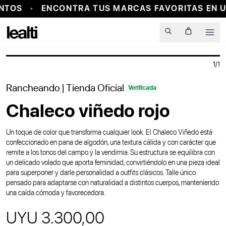
NTOS
ENCONTRA TUS MARCAS FAVORITAS EN U
PROBADOR VIRTUAL
Men
1
/
1
Rancheando
| Tienda Oficial
Verificada
Chaleco viñedo rojo
Un toque de color que transforma cualquier look. El Chaleco Viñedo está
confeccionado en pana de algodón, una textura cálida y con carácter que
remite a los tonos del campo y la vendimia. Su estructura se equilibra con
un delicado volado que aporta feminidad, convirtiéndolo en una pieza ideal
para superponer y darle personalidad a outfits clásicos. Talle único
pensado para adaptarse con naturalidad a distintos cuerpos, manteniendo
una caída cómoda y favorecedora.
UYU 3.300,00