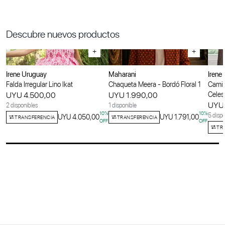
Descubre nuevos productos
+
+
Irene Uruguay
Maharani
Irene
Falda Irregular Lino Ikat
Chaqueta Meera - Bordó Floral 1
Camis
UYU 4.500,00
UYU 1.990,00
Celes
UYU 
2 disponibles
1 disponible
10
%
10
%
5 dispo
UYU 4.050,00
UYU 1.791,00
TRANSFERENCIA
TRANSFERENCIA
OFF
OFF
TR