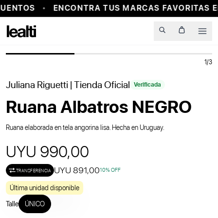
UENTOS
ENCONTRA TUS MARCAS FAVORITAS E
PROBADOR VIRTUAL
Men
1
/
3
Juliana Riguetti
| Tienda Oficial
Verificada
Ruana Albatros NEGRO
Ruana elaborada en tela angorina lisa. Hecha en Uruguay.
UYU 990,00
UYU 891,00
10
% OFF
TRANSFERENCIA
Última unidad disponible
Talle
ÚNICO