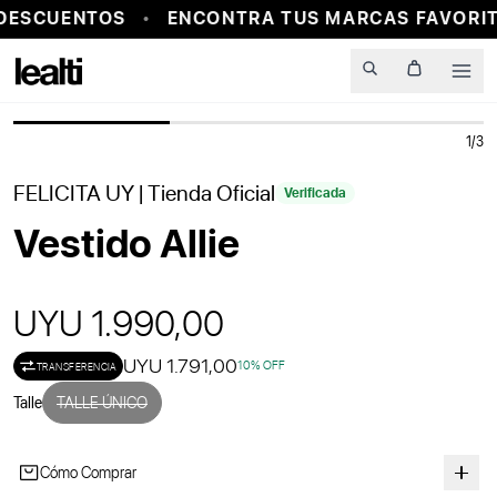
DESCUENTOS
ENCONTRA TUS MARCAS FAVORIT
PROBADOR VIRTUAL
Men
1
/
3
FELICITA UY
| Tienda Oficial
Verificada
Vestido Allie
UYU 1.990,00
UYU 1.791,00
10
% OFF
TRANSFERENCIA
Talle
TALLE ÚNICO
Cómo Comprar