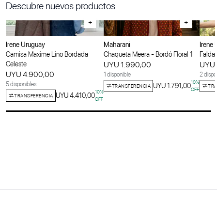
Descubre nuevos productos
+
+
Irene Uruguay
Maharani
Irene
Camisa Maxime Lino Bordada
Chaqueta Meera - Bordó Floral 1
Falda 
Celeste
UYU 1.990,00
UYU 
UYU 4.900,00
1 disponible
2 dispo
10
%
5 disponibles
UYU 1.791,00
TRANSFERENCIA
TRA
OFF
10
%
UYU 4.410,00
TRANSFERENCIA
OFF