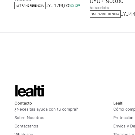
UYU 4.900,00
UYU 1.791,00
TRANSFERENCIA
10
% OFF
5 disponibles
UYU 4.4
TRANSFERENCIA
Contacto
Lealti
¿Necesitas ayuda con tu compra?
Cómo compr
Sobre Nosotros
Protección
Contáctanos
Envíos y D
Whatsapp
Términos y