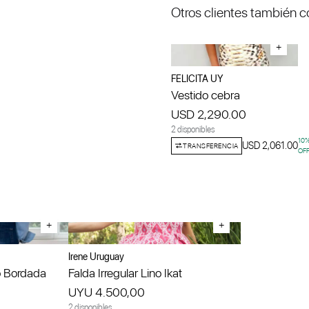
Otros clientes también 
+
FELICITA UY
Vestido cebra
USD 2,290.00
2 disponibles
10
USD 2,061.00
TRANSFERENCIA
OF
+
+
Irene Uruguay
 Bordada
Falda Irregular Lino Ikat
UYU 4.500,00
2 disponibles