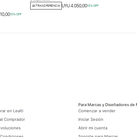
UYU 4.050,00
TRANSFERENCIA
10
% OFF
10,00
10
% OFF
Para Marcas y Diseñadores de
ar en Lealti
Comenzar a vender
 al Comprador
Iniciar Sesión
evoluciones
Abrir mi cuenta
 Condiciones
Soporte para Marcas