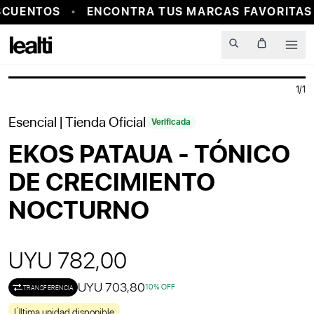
CUENTOS
ENCONTRA TUS MARCAS FAVORITAS 
PROBADOR VIRTUAL
Men
1
/
1
Esencial
| Tienda Oficial
Verificada
EKOS PATAUA - TÓNICO
DE CRECIMIENTO
NOCTURNO
UYU 782,00
UYU 703,80
10
% OFF
TRANSFERENCIA
Última unidad disponible