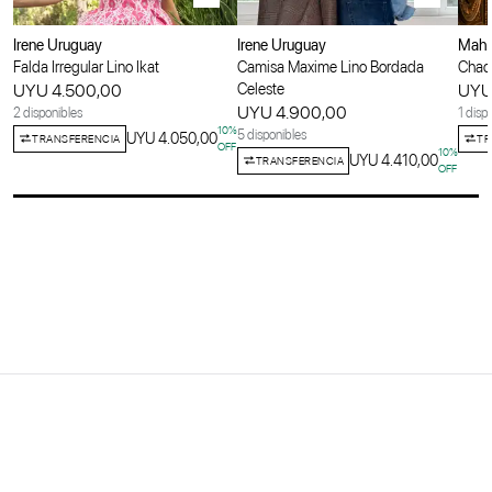
Irene Uruguay
Irene Uruguay
Maha
Falda Irregular Lino Ikat
Camisa Maxime Lino Bordada
Chaqu
UYU 4.500,00
Celeste
UYU
UYU 4.900,00
2 disponibles
1 disp
10
%
5 disponibles
UYU 4.050,00
TRANSFERENCIA
TR
OFF
10
%
UYU 4.410,00
TRANSFERENCIA
OFF