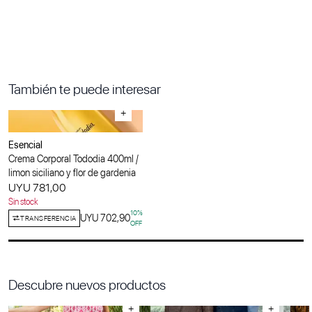
También te puede interesar
+
Esencial
Crema Corporal Tododia 400ml /
⁠limon siciliano y flor de gardenia
UYU 781,00
Sin stock
10
%
UYU 702,90
TRANSFERENCIA
OFF
Descubre nuevos productos
+
+