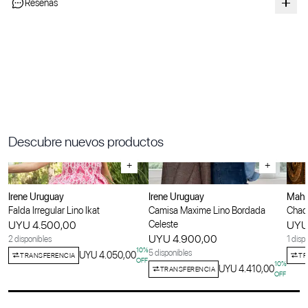
Reseñas
Descubre nuevos productos
+
+
Irene Uruguay
Irene Uruguay
Maha
Falda Irregular Lino Ikat
Camisa Maxime Lino Bordada
Chaqu
UYU 4.500,00
Celeste
UYU
UYU 4.900,00
2 disponibles
1 disp
10
%
5 disponibles
UYU 4.050,00
TRANSFERENCIA
TR
OFF
10
%
UYU 4.410,00
TRANSFERENCIA
OFF