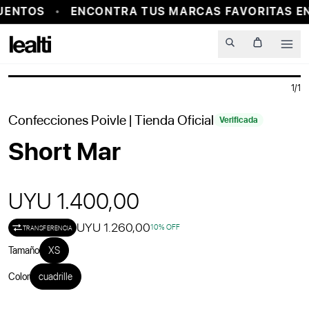
UENTOS
ENCONTRA TUS MARCAS FAVORITAS EN
PROBADOR VIRTUAL
Men
1
/
1
Confecciones Poivle
| Tienda Oficial
Verificada
Short Mar
UYU 1.400,00
UYU 1.260,00
10
% OFF
TRANSFERENCIA
Tamaño
XS
Color
cuadrille