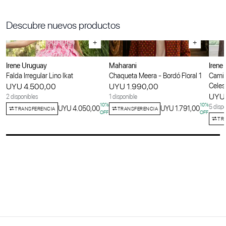
Descubre nuevos productos
+
+
Irene Uruguay
Maharani
Irene
Falda Irregular Lino Ikat
Chaqueta Meera - Bordó Floral 1
Camis
UYU 4.500,00
UYU 1.990,00
Celes
UYU 
2 disponibles
1 disponible
10
%
10
%
5 dispo
UYU 4.050,00
UYU 1.791,00
TRANSFERENCIA
TRANSFERENCIA
OFF
OFF
TR