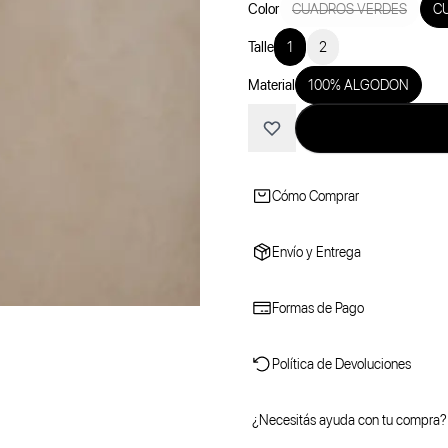
Color
CUADROS VERDES
C
Talle
1
2
Material
100% ALGODON
Cómo Comprar
Envío y Entrega
Formas de Pago
Política de Devoluciones
¿Necesitás ayuda con tu compra?