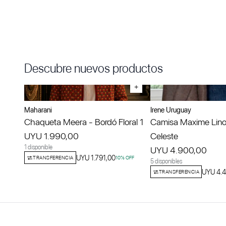
Descubre nuevos productos
+
Maharani
Irene Uruguay
Chaqueta Meera - Bordó Floral 1
Camisa Maxime Lino
UYU 1.990,00
Celeste
1 disponible
UYU 4.900,00
UYU 1.791,00
TRANSFERENCIA
10
% OFF
5 disponibles
UYU 4.4
TRANSFERENCIA