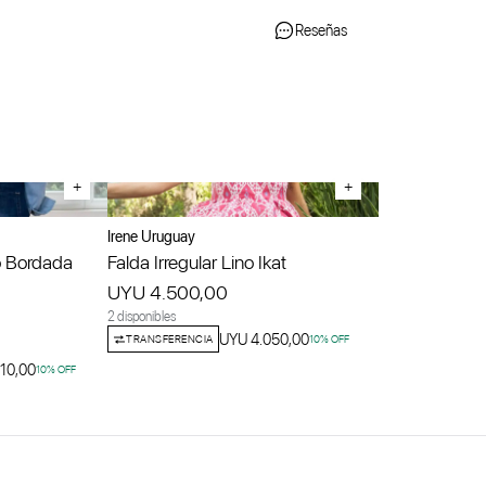
Reseñas
+
+
Irene Uruguay
 Bordada
Falda Irregular Lino Ikat
UYU 4.500,00
2 disponibles
UYU 4.050,00
TRANSFERENCIA
10
% OFF
10,00
10
% OFF