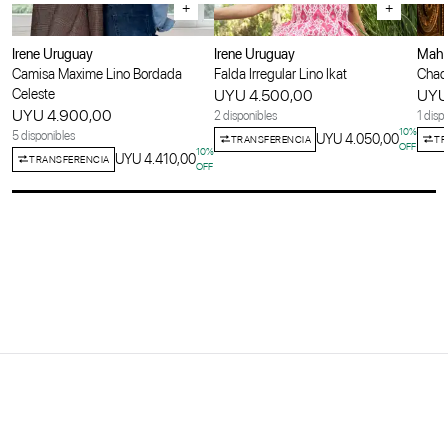
+
+
Irene Uruguay
Irene Uruguay
Maha
Camisa Maxime Lino Bordada
Falda Irregular Lino Ikat
Chaqu
Celeste
UYU 4.500,00
UYU
UYU 4.900,00
2 disponibles
1 disp
10
%
5 disponibles
UYU 4.050,00
TRANSFERENCIA
TR
OFF
10
%
UYU 4.410,00
TRANSFERENCIA
OFF