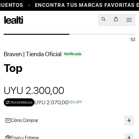
CUENTOS
ENCONTRA TUS MARCAS FAVORITAS E
PROBADOR VIRTUAL
Men
1
/
2
Braven
| Tienda Oficial
Verificada
Top
UYU 2.300,00
UYU 2.070,00
10
% OFF
TRANSFERENCIA
Cómo Comprar
Envío y Entrega