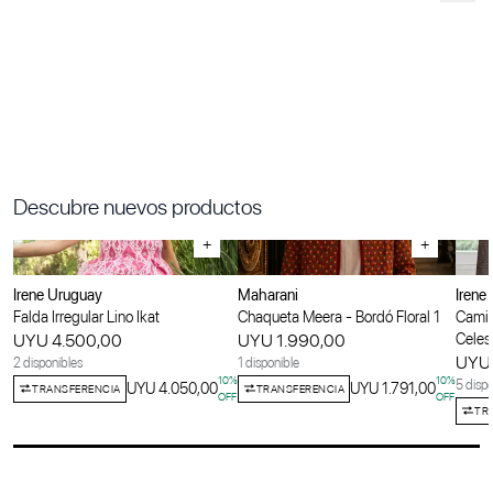
Descubre nuevos productos
+
+
Irene Uruguay
Maharani
Irene
Falda Irregular Lino Ikat
Chaqueta Meera - Bordó Floral 1
Camis
UYU 4.500,00
UYU 1.990,00
Celes
UYU 
2 disponibles
1 disponible
10
%
10
%
5 dispo
UYU 4.050,00
UYU 1.791,00
TRANSFERENCIA
TRANSFERENCIA
OFF
OFF
TR