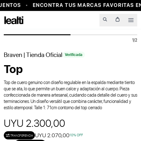
UENTOS
ENCONTRA TUS MARCAS FAVORITAS EN
PROBADOR VIRTUAL
Men
1
/
2
Braven
| Tienda Oficial
Verificada
Top
Top de cuero genuino con diseño regulable en la espalda mediante tiento
que se ata, lo que permite un buen calce y adaptación al cuerpo. Pieza
confeccionada de manera artesanal, cuidando cada detalle del cuero y sus
terminaciones. Un diseño versátil que combina carácter, funcionalidad y
estilo atemporal. Talle 1: 71cm contorno del top cerrado
UYU 2.300,00
UYU 2.070,00
10
% OFF
TRANSFERENCIA